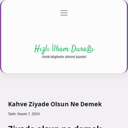
menüyü
Anasayfa
Gizlilik Politikası
Yasal Uyarı
aç
Hakkımızda
Hızlı İlham Durağı
Anlık bilgilerle zihnini tazele!
Kahve Ziyade Olsun Ne Demek
Tarih: Kasım 7, 2024