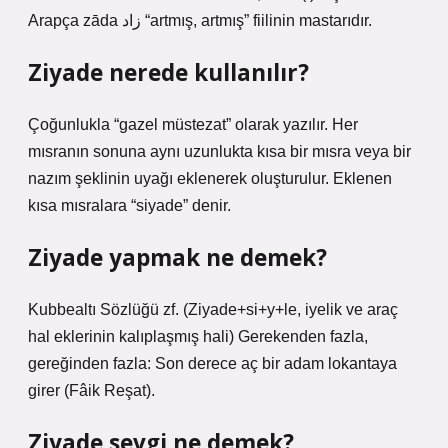
Arapça zāda زاد “artmış, artmış” fiilinin mastarıdır.
Ziyade nerede kullanılır?
Çoğunlukla “gazel müstezat” olarak yazılır. Her
mısranın sonuna aynı uzunlukta kısa bir mısra veya bir
nazım şeklinin uyağı eklenerek oluşturulur. Eklenen
kısa mısralara “siyade” denir.
Ziyade yapmak ne demek?
Kubbealtı Sözlüğü zf. (Ziyade+si+y+le, iyelik ve araç
hal eklerinin kalıplaşmış hali) Gerekenden fazla,
gereğinden fazla: Son derece aç bir adam lokantaya
girer (Fâik Reşat).
Ziyade sevgi ne demek?