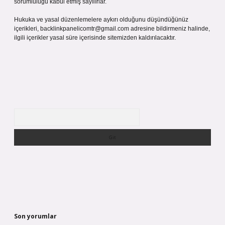
sorumluluğu kabul etmiş sayılırlar.
Hukuka ve yasal düzenlemelere aykırı olduğunu düşündüğünüz
içerikleri,
backlinkpanelicomtr@gmail.com
adresine bildirmeniz halinde,
ilgili içerikler yasal süre içerisinde sitemizden kaldırılacaktır.
Arama
Son yorumlar