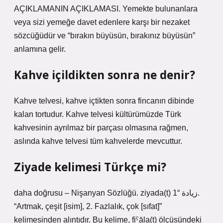
AÇIKLAMANIN AÇIKLAMASI. Yemekte bulunanlara
veya sizi yemeğe davet edenlere karşı bir nezaket
sözcüğüdür ve “bırakın büyüsün, bırakınız büyüsün”
anlamına gelir.
Kahve içildikten sonra ne denir?
Kahve telvesi, kahve içtikten sonra fincanın dibinde
kalan tortudur. Kahve telvesi kültürümüzde Türk
kahvesinin ayrılmaz bir parçası olmasına rağmen,
aslında kahve telvesi tüm kahvelerde mevcuttur.
Ziyade kelimesi Türkçe mi?
daha doğrusu – Nişanyan Sözlüğü. ziyada(t) زيادة “1.
“Artmak, çeşit [isim], 2. Fazlalık, çok [sıfat]”
kelimesinden alıntıdır. Bu kelime, fiˁāla(t) ölçüsündeki