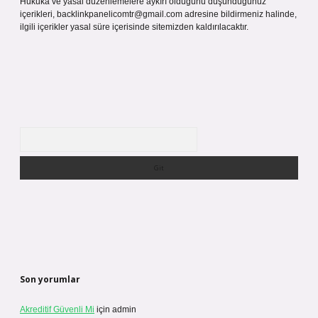
Hukuka ve yasal düzenlemelere aykırı olduğunu düşündüğünüz
içerikleri,
backlinkpanelicomtr@gmail.com
adresine bildirmeniz halinde,
ilgili içerikler yasal süre içerisinde sitemizden kaldırılacaktır.
Arama
Son yorumlar
Akreditif Güvenli Mi
için
admin