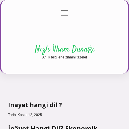
menüyü
Anasayfa
Gizlilik Politikası
Yasal Uyarı
aç
Hakkımızda
Hızlı İlham Durağı
Anlık bilgilerle zihnini tazele!
Inayet hangi dil ?
Tarih: Kasım 12, 2025
İnâyet Hangi Dil? Ekonomik