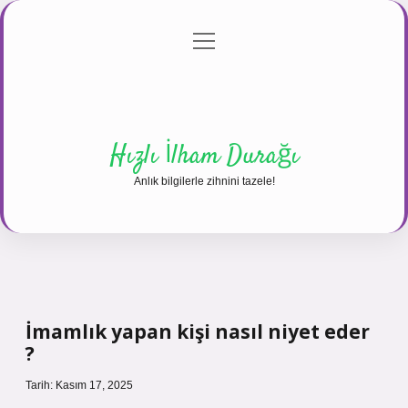
menüyü
Anasayfa
Gizlilik Politikası
Yasal Uyarı
aç
Hakkımızda
Hızlı İlham Durağı
Anlık bilgilerle zihnini tazele!
İmamlık yapan kişi nasıl niyet eder
?
Tarih: Kasım 17, 2025