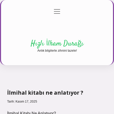
menüyü
Anasayfa
Gizlilik Politikası
Yasal Uyarı
aç
Hakkımızda
Hızlı İlham Durağı
Anlık bilgilerle zihnini tazele!
İlmihal kitabı ne anlatıyor ?
Tarih: Kasım 17, 2025
İlmihal Kitabı Ne Anlatıyor?