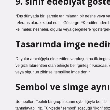
9. sınıf edebiyat göst
*Dış dünyada bir işaretle tanımlanan bir nesne veya varlı
referans olarak kabul edilir. Gösterge: *Kendilerinden 
kelimeler, nesneler, olgular veya gerçeklere “göstergele
Tasarımda imge nedi
Duyular aracılığıyla elde edilen varoluşun bu ilk imge
ve gizli labirentleri olan bilinçte belirginleşir. Kısac
veya olgunun zihinsel temsiline imge denir.
Sembol ve simge aynı
Sembolleri, “belirli bir grup insanın oybirliğiyle belli 
tanımlayabiliriz. Türkçede “sembol” sözcüğü “ikon” sö