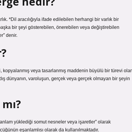
erge nedir?
k. *Dil aracılığıyla ifade edilebilen herhangi bir varlık bir
başka bir şeyi gösterebilen, önerebilen veya değiştirebilen
r” denir.
r?
si, kopyalanmış veya tasarlanmış maddenin büyülü bir türevi ola
ası, dış dünyanın, varoluşun, gerçek veya gerçek olmayan bir şeyin
 mı?
bir anlam yüklediği somut nesneler veya işaretler” olarak
zcüğünün eşanlamlısı olarak da kullanılmaktadır.