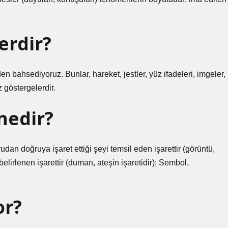
erdir?
den bahsediyoruz. Bunlar, hareket, jestler, yüz ifadeleri, imgeler,
z göstergelerdir.
nedir?
rudan doğruya işaret ettiği şeyi temsil eden işarettir (görüntü,
belirlenen işarettir (duman, ateşin işaretidir); Sembol,
or?