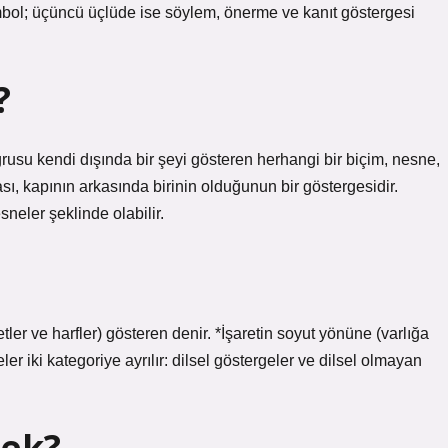
embol; üçüncü üçlüde ise söylem, önerme ve kanıt göstergesi
?
usu kendi dışında bir şeyi gösteren herhangi bir biçim, nesne,
ı, kapının arkasında birinin olduğunun bir göstergesidir.
sneler şeklinde olabilir.
tler ve harfler) gösteren denir. *İşaretin soyut yönüne (varlığa
er iki kategoriye ayrılır: dilsel göstergeler ve dilsel olmayan
mek?