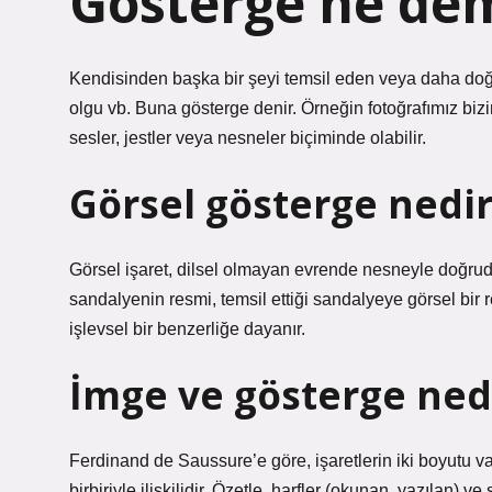
Gösterge ne de
Kendisinden başka bir şeyi temsil eden veya daha doğr
olgu vb. Buna gösterge denir. Örneğin fotoğrafımız bizim
sesler, jestler veya nesneler biçiminde olabilir.
Görsel gösterge nedir
Görsel işaret, dilsel olmayan evrende nesneyle doğrudan 
sandalyenin resmi, temsil ettiği sandalyeye görsel bir re
işlevsel bir benzerliğe dayanır.
İmge ve gösterge ned
Ferdinand de Saussure’e göre, işaretlerin iki boyutu va
birbiriyle ilişkilidir. Özetle, harfler (okunan, yazılan)