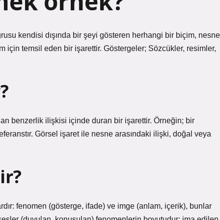
mek örnek?
usu kendisi dışında bir şeyi gösteren herhangi bir biçim, nesne
 için temsil eden bir işarettir. Göstergeler; Sözcükler, resimler,
?
benzerlik ilişkisi içinde duran bir işarettir. Örneğin; bir
feranstır. Görsel işaret ile nesne arasındaki ilişki, doğal veya
ir?
rdır: fenomen (gösterge, ifade) ve imge (anlam, içerik), bunlar
 ve sesler (duyulan, konuşulan) fenomenlerin boyutudur; ima edilen