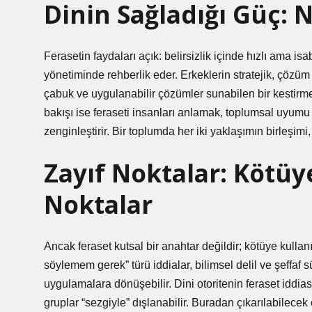
Dinin Sağladığı Güç: N
Ferasetin faydaları açık: belirsizlik içinde hızlı ama isab
yönetiminde rehberlik eder. Erkeklerin stratejik, çözüm
çabuk ve uygulanabilir çözümler sunabilen bir kestirme y
bakışı ise feraseti insanları anlamak, toplumsal uyumu
zenginleştirir. Bir toplumda her iki yaklaşımın birleşim
Zayıf Noktalar: Kötüy
Noktalar
Ancak feraset kutsal bir anahtar değildir; kötüye kulla
söylemem gerek” türü iddialar, bilimsel delil ve şeffaf 
uygulamalara dönüşebilir. Dini otoritenin feraset iddiasıy
gruplar “sezgiyle” dışlanabilir. Buradan çıkarılabilecek ön