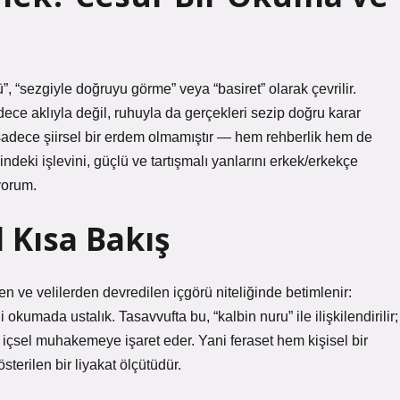
 “sezgiyle doğruyu görme” veya “basiret” olarak çevrilir.
dece aklıyla değil, ruhuyla da gerçekleri sezip doğru karar
sadece şiirsel bir erdem olmamıştır — hem rehberlik hem de
ndeki işlevini, güçlü ve tartışmalı yanlarını erkek/erkekçe
ıyorum.
 Kısa Bakış
 ve velilerden devredilen içgörü niteliğinde betimlenir:
okumada ustalık. Tasavvufta bu, “kalbin nuru” ile ilişkilendirilir;
n içsel muhakemeye işaret eder. Yani feraset hem kişisel bir
erilen bir liyakat ölçütüdür.