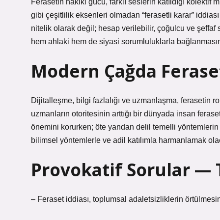
Ferasetin hakiki gücü, farklı seslerin katıldığı kolektif
gibi çeşitlilik eksenleri olmadan “ferasetli karar” iddiası
nitelik olarak değil; hesap verilebilir, çoğulcu ve şeffa
hem ahlaki hem de siyasi sorumluluklarla bağlanmasını 
Modern Çağda Feraset
Dijitalleşme, bilgi fazlalığı ve uzmanlaşma, ferasetin ro
uzmanların otoritesinin arttığı bir dünyada insan feras
önemini korurken; öte yandan delil temelli yöntemlerin 
bilimsel yöntemlerle ve adil katılımla harmanlamak olac
Provokatif Sorular — 
– Feraset iddiası, toplumsal adaletsizliklerin örtülmesi