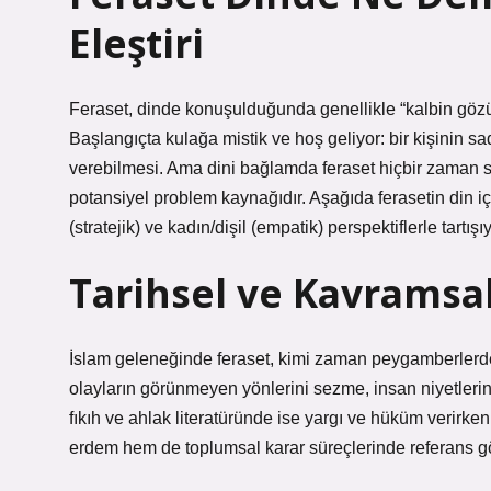
Eleştiri
Feraset, dinde konuşulduğunda genellikle “kalbin gözü”,
Başlangıçta kulağa mistik ve hoş geliyor: bir kişinin sa
verebilmesi. Ama dini bağlamda feraset hiçbir zaman 
potansiyel problem kaynağıdır. Aşağıda ferasetin din içi
(stratejik) ve kadın/dişil (empatik) perspektiflerle tartış
Tarihsel ve Kavramsal
İslam geleneğinde feraset, kimi zaman peygamberlerden
olayların görünmeyen yönlerini sezme, insan niyetlerini 
fıkıh ve ahlak literatüründe ise yargı ve hüküm verirke
erdem hem de toplumsal karar süreçlerinde referans göst