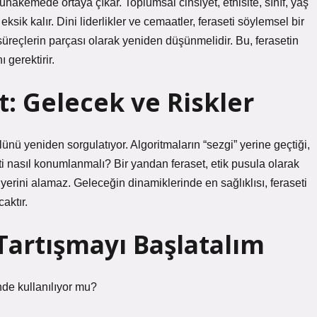
 muhakemede ortaya çıkar. Toplumsal cinsiyet, etnisite, sınıf, yaş
 eksik kalır. Dini liderlikler ve cemaatler, feraseti söylemsel bir
f süreçlerin parçası olarak yeniden düşünmelidir. Bu, ferasetin
gerektirir.
: Gelecek ve Riskler
lünü yeniden sorgulatıyor. Algoritmaların “sezgi” yerine geçtiği,
eti nasıl konumlanmalı? Bir yandan feraset, etik pusula olarak
yerini alamaz. Geleceğin dinamiklerinde en sağlıklısı, feraseti
aktır.
Tartışmayı Başlatalım
nde kullanılıyor mu?