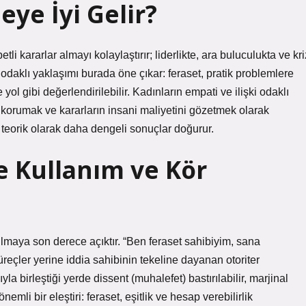
eye İyi Gelir?
etli kararlar almayı kolaylaştırır; liderlikte, ara buluculukta ve kri
 odaklı yaklaşımı burada öne çıkar: feraset, pratik problemlere
ol gibi değerlendirilebilir. Kadınların empati ve ilişki odaklı
 korumak ve kararların insani maliyetini gözetmek olarak
i, teorik olarak daha dengeli sonuçlar doğurur.
e Kullanım ve Kör
nılmaya son derece açıktır. “Ben feraset sahibiyim, sana
süreçler yerine iddia sahibinin tekeline dayanan otoriter
la birleştiği yerde dissent (muhalefet) bastırılabilir, marjinal
emli bir eleştiri: feraset, eşitlik ve hesap verebilirlik