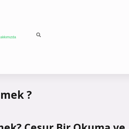
akkımızda
emek ?
mek? Cesur Bir Okuma ve