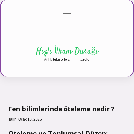
menüyü
Anasayfa
Gizlilik Politikası
Yasal Uyarı
aç
Hakkımızda
Hızlı İlham Durağı
Anlık bilgilerle zihnini tazele!
Fen bilimlerinde öteleme nedir ?
Tarih: Ocak 10, 2026
Öteleme ve Toplumsal Düzen: