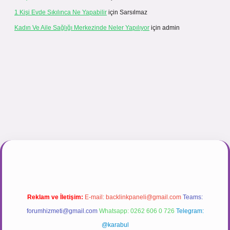
1 Kişi Evde Sıkılınca Ne Yapabilir
için
Sarsılmaz
Kadın Ve Aile Sağlığı Merkezinde Neler Yapılıyor
için
admin
nogir.net
Reklam ve İletişim:
E-mail:
backlinkpaneli@gmail.com
Teams:
forumhizmeti@gmail.com
Whatsapp: 0262 606 0 726
Telegram:
@karabul