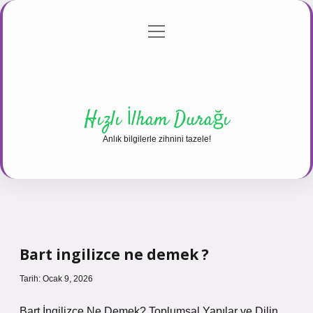
menüyü
Anasayfa
Gizlilik Politikası
Yasal Uyarı
aç
Hakkımızda
Hızlı İlham Durağı
Anlık bilgilerle zihnini tazele!
Bart ingilizce ne demek ?
Tarih: Ocak 9, 2026
Bart İngilizce Ne Demek? Toplumsal Yapılar ve Dilin