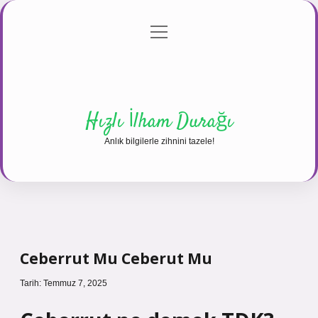
menüyü
Anasayfa
Gizlilik Politikası
Yasal Uyarı
aç
Hakkımızda
Hızlı İlham Durağı
Anlık bilgilerle zihnini tazele!
Ceberrut Mu Ceberut Mu
Tarih: Temmuz 7, 2025