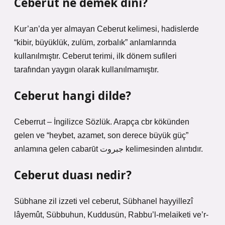
Ceberut ne demek dini?
Kur’an’da yer almayan Ceberut kelimesi, hadislerde
“kibir, büyüklük, zulüm, zorbalık” anlamlarında
kullanılmıştır. Ceberut terimi, ilk dönem sufileri
tarafından yaygın olarak kullanılmamıştır.
Ceberut hangi dilde?
Ceberrut – İngilizce Sözlük. Arapça cbr kökünden
gelen ve “heybet, azamet, son derece büyük güç”
anlamına gelen cabarūt جبروت kelimesinden alıntıdır.
Ceberut duası nedir?
Sübhane zil izzeti vel ceberut, Sübhanel hayyillezî
lâyemût, Sübbuhun, Kuddusün, Rabbu’l-melaiketi ve’r-