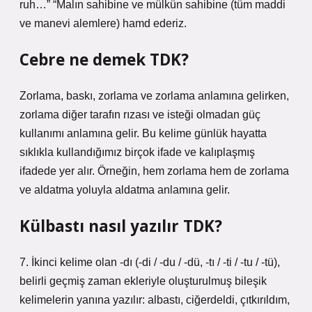
ruh…” “Malın sahibine ve mülkün sahibine (tüm maddi
ve manevi alemlere) hamd ederiz.
Cebre ne demek TDK?
Zorlama, baskı, zorlama ve zorlama anlamına gelirken,
zorlama diğer tarafın rızası ve isteği olmadan güç
kullanımı anlamına gelir. Bu kelime günlük hayatta
sıklıkla kullandığımız birçok ifade ve kalıplaşmış
ifadede yer alır. Örneğin, hem zorlama hem de zorlama
ve aldatma yoluyla aldatma anlamına gelir.
Külbastı nasıl yazılır TDK?
7. İkinci kelime olan -dı (-di / -du / -dü, -tı / -ti / -tu / -tü),
belirli geçmiş zaman ekleriyle oluşturulmuş bileşik
kelimelerin yanına yazılır: albastı, ciğerdeldi, çıtkırıldım,