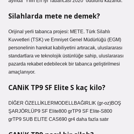
ayında “Yılın En İyi Tabancası 2020” ödülünü kazandı.
Silahlarda mete ne demek?
Orijinal yerli tabanca projesi: METE. Türk Silahlı
Kuvvetleri (TSK) ve Emniyet Genel Müdürlüğü (EGM)
personelinin harekat kabiliyetini artıracak, uluslararası
standartlara ve teknolojik üstünlüğe sahip, uluslararası
pazarda rekabet edebilecek bir tabanca geliştirilmesi
amaçlanıyor.
CANiK TP9 SF Elite S kaç kilo?
DİĞER ÖZELLİKLERMODELLBAĞIRLIK (gr-oz)BOŞ
ŞARJÖRLÜP9 SF Elite800 grTP9 SF Elite-S800
grTP9 SUB ELITE CAS690 gr4 daha fazla satır