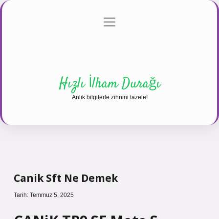
menüyü
Anasayfa
Gizlilik Politikası
Yasal Uyarı
aç
Hakkımızda
Hızlı İlham Durağı
Anlık bilgilerle zihnini tazele!
Canik Sft Ne Demek
Tarih: Temmuz 5, 2025