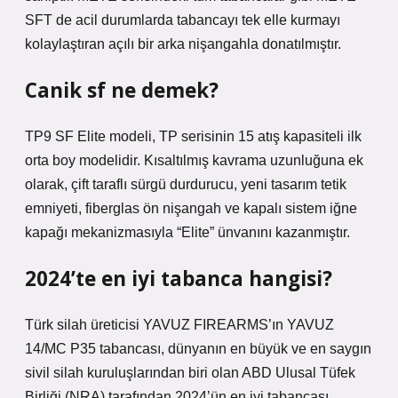
SFT de acil durumlarda tabancayı tek elle kurmayı
kolaylaştıran açılı bir arka nişangahla donatılmıştır.
Canik sf ne demek?
TP9 SF Elite modeli, TP serisinin 15 atış kapasiteli ilk
orta boy modelidir. Kısaltılmış kavrama uzunluğuna ek
olarak, çift taraflı sürgü durdurucu, yeni tasarım tetik
emniyeti, fiberglas ön nişangah ve kapalı sistem iğne
kapağı mekanizmasıyla “Elite” ünvanını kazanmıştır.
2024’te en iyi tabanca hangisi?
Türk silah üreticisi YAVUZ FIREARMS’ın YAVUZ
14/MC P35 tabancası, dünyanın en büyük ve en saygın
sivil silah kuruluşlarından biri olan ABD Ulusal Tüfek
Birliği (NRA) tarafından 2024’ün en iyi tabancası