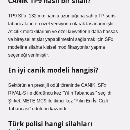
CANiK TP9 nasıl bir silah?
TP9 SFx, 132 mm namlu uzunluğuna sahip TP serisi
tabancaların en özel versiyonu olarak tasarlanmıştır.
Atıcılık meraklılarının ve özel kuvvetlerin daha hassas
ve bireysel atışlar yapabilmesini sağlamak için SFx
modeline silahta kişisel modifikasyonlar yapma
seçeneği verilmiştir.
En iyi canik modeli hangisi?
Sektörün en prestijli ödül töreninde CANiK, SFx
RIVAL-S ile dördüncü kez “Yılın Tabancası” seçildi.
Şirket, METE MC9 ile ikinci kez “Yılın En İyi Gizli
Tabancası” ödülünü kazandı.
Türk polisi hangi silahları