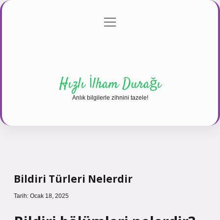
menüyü
Anasayfa
Gizlilik Politikası
Yasal Uyarı
aç
Hakkımızda
Hızlı İlham Durağı
Anlık bilgilerle zihnini tazele!
Bildiri Türleri Nelerdir
Tarih: Ocak 18, 2025