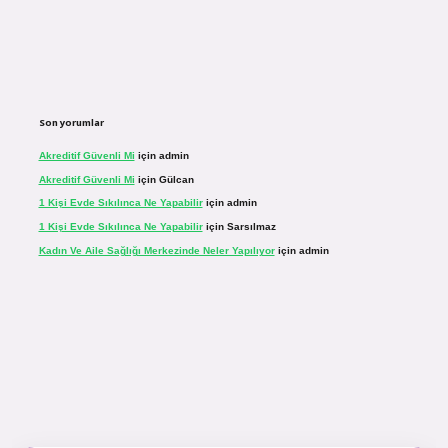
Son yorumlar
Akreditif Güvenli Mi
için
admin
Akreditif Güvenli Mi
için
Gülcan
1 Kişi Evde Sıkılınca Ne Yapabilir
için
admin
1 Kişi Evde Sıkılınca Ne Yapabilir
için
Sarsılmaz
Kadın Ve Aile Sağlığı Merkezinde Neler Yapılıyor
için
admin
r.net