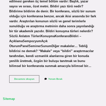
edilmesi gereken üç temel bölüm vardır: Başlık, yazar
sayısı ve sırası, özet metni. Bildiri yazı türü nedir?
Bildirime bildirim de denir. Bir konferans, sözlü bir sunum
olduğu için konferansa benzer, ancak ikisi arasında bir fark
vardır. Araştırılan konunun sözlü ve genel terimlerle
sunulduğu ve araştırma metninin daha sonra yayınlandığı
bir tür akademik yazıdır. Bildiri konuşma türleri nelerdir?
Sözlü Anlatım TürleriKonuşmaKonferansBildiri –
AçıklamaSempozyumAçık
OturumPanelSeminerSunumDiğer makaleler… Tebliğ
bildirisi ne demek? “Makale” veya “bildiri” araştırmacılar
tarafından, kendi uzmanlık alanlarına giren bir konuda
yenilik üretmek, özgün bir buluşu tanıtmak ve bunu
bilimsel bir konferansta sunmak amacıyla bilimsel bir…
Bildiri
Devamını okuyun
Yorum Bırak
Türleri
Nelerdir
Sitemap