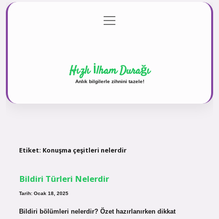
menüyü
Anasayfa
Gizlilik Politikası
Yasal Uyarı
aç
Hakkımızda
Hızlı İlham Durağı
Anlık bilgilerle zihnini tazele!
Etiket:
Konuşma çeşitleri nelerdir
Bildiri Türleri Nelerdir
Tarih: Ocak 18, 2025
Bildiri bölümleri nelerdir? Özet hazırlanırken dikkat