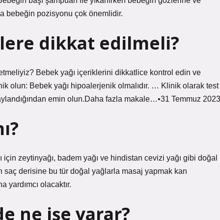
 Bebeğin başı şampuan ile yıkanırken bebeğin gözlerine ve
a bebeğin pozisyonu çok önemlidir.
lere dikkat edilmeli?
etmeliyiz? Bebek yağı içeriklerini dikkatlice kontrol edin ve
k olun: Bebek yağı hipoalerjenik olmalıdır. … Klinik olarak test
e onaylandığından emin olun.Daha fazla makale…•31 Temmuz 202
mı?
çin zeytinyağı, badem yağı ve hindistan cevizi yağı gibi doğal
in saç derisine bu tür doğal yağlarla masaj yapmak kan
a yardımcı olacaktır.
de ne işe yarar?