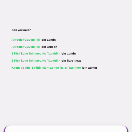
Son yorumlar
Akreditif Güvenli Mi
için
admin
Akreditif Güvenli Mi
için
Gülcan
1 Kişi Evde Sıkılınca Ne Yapabilir
için
admin
1 Kişi Evde Sıkılınca Ne Yapabilir
için
Sarsılmaz
Kadın Ve Aile Sağlığı Merkezinde Neler Yapılıyor
için
admin
r.net