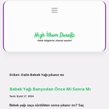
menüyü
Anasayfa
Gizlilik Politikası
Yasal Uyarı
aç
Hakkımızda
Hızlı İlham Durağı
Anlık bilgilerle zihnini tazele!
Etiket:
Dalin Bebek Yağı yıkanır mı
Bebek Yağı Banyodan Önce Mi Sonra Mı
Tarih: Eylül 17, 2024
Bebek yağı saça sürdükten sonra yıkanır mı? Saç