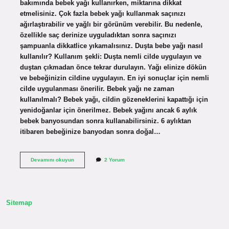
bakımında bebek yağı kullanırken, miktarına dikkat
etmelisiniz. Çok fazla bebek yağı kullanmak saçınızı
ağırlaştırabilir ve yağlı bir görünüm verebilir. Bu nedenle,
özellikle saç derinize uyguladıktan sonra saçınızı
şampuanla dikkatlice yıkamalısınız. Duşta bebe yağı nasıl
kullanılır? Kullanım şekli: Duşta nemli cilde uygulayın ve
duştan çıkmadan önce tekrar durulayın. Yağı elinize dökün
ve bebeğinizin cildine uygulayın. En iyi sonuçlar için nemli
cilde uygulanması önerilir. Bebek yağı ne zaman
kullanılmalı? Bebek yağı, cildin gözeneklerini kapattığı için
yenidoğanlar için önerilmez. Bebek yağını ancak 6 aylık
bebek banyosundan sonra kullanabilirsiniz. 6 aylıktan
itibaren bebeğinize banyodan sonra doğal…
Bebek
Devamını okuyun
2 Yorum
Yağı
Banyodan
Önce
Mi
Sonra
Sitemap
Mı