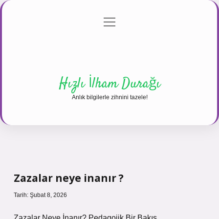
menüyü
Anasayfa
Gizlilik Politikası
Yasal Uyarı
aç
Hakkımızda
Hızlı İlham Durağı
Anlık bilgilerle zihnini tazele!
Zazalar neye inanır ?
Tarih: Şubat 8, 2026
Zazalar Neye İnanır? Pedagojik Bir Bakış