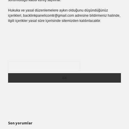
sorumluluğu kabul etmiş sayılırlar.
Hukuka ve yasal düzenlemelere aykırı olduğunu düşündüğünüz
içerikleri,
backlinkpanelicomtr@gmail.com
adresine bildirmeniz halinde,
ilgili içerikler yasal süre içerisinde sitemizden kaldırılacaktır.
Arama
Son yorumlar