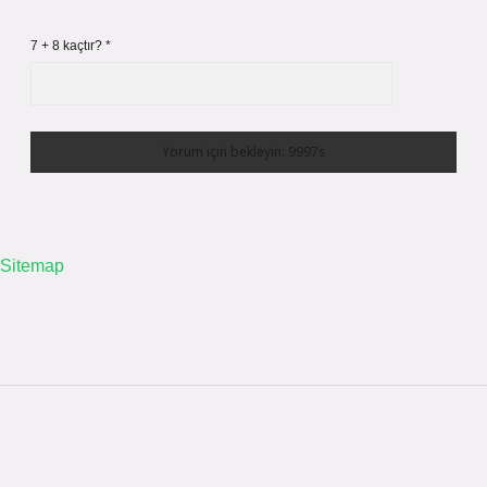
7 + 8 kaçtır?
*
Sitemap
Sidebar