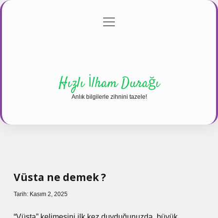
menüyü
Anasayfa
Gizlilik Politikası
Yasal Uyarı
aç
Hakkımızda
Hızlı İlham Durağı
Anlık bilgilerle zihnini tazele!
Vüsta ne demek ?
Tarih: Kasım 2, 2025
“Vüsta” kelimesini ilk kez duyduğunuzda, büyük