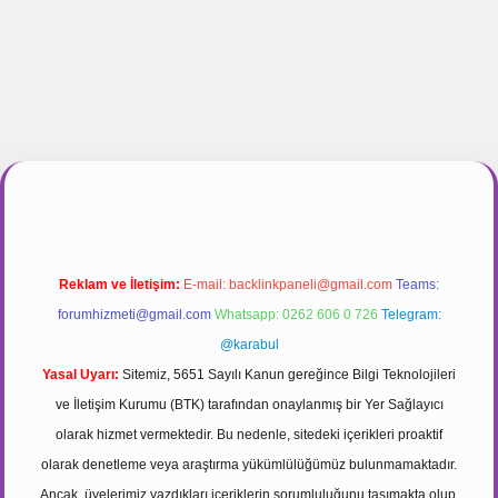
ir.net
Reklam ve İletişim:
E-mail:
backlinkpaneli@gmail.com
Teams:
forumhizmeti@gmail.com
Whatsapp: 0262 606 0 726
Telegram:
@karabul
Yasal Uyarı:
Sitemiz, 5651 Sayılı Kanun gereğince Bilgi Teknolojileri
ve İletişim Kurumu (BTK) tarafından onaylanmış bir Yer Sağlayıcı
olarak hizmet vermektedir. Bu nedenle, sitedeki içerikleri proaktif
olarak denetleme veya araştırma yükümlülüğümüz bulunmamaktadır.
Ancak, üyelerimiz yazdıkları içeriklerin sorumluluğunu taşımakta olup,