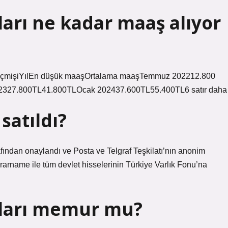
arı ne kadar maaş alıyor
ş geçmişiYılEn düşük maaşOrtalama maaşTemmuz 202212.800
327.800TL41.800TLOcak 202437.600TL55.400TL6 satır daha
satıldı?
afından onaylandı ve Posta ve Telgraf Teşkilatı’nın anonim
rarname ile tüm devlet hisselerinin Türkiye Varlık Fonu’na
nları memur mu?