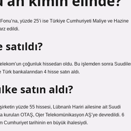
 an kimin elinde?
k Fonu’na, yüzde 25’i ise Türkiye Cumhuriyeti Maliye ve Hazine
rz edildi.
satıldı?
elekom’un çoğunluk hissedarı oldu. Bu işlemden sonra Suudile
ve Türk bankalarından 4 hisse satın aldı.
ke satın aldı?
rketin yüzde 55 hissesi, Lübnanlı Hariri ailesine ait Suudi
çla kurulan OTAŞ, Ojer Telekomünikasyon AŞ’ye devredildi. 6
em Cumhuriyet tarihinin en büyük ihalesiydi.