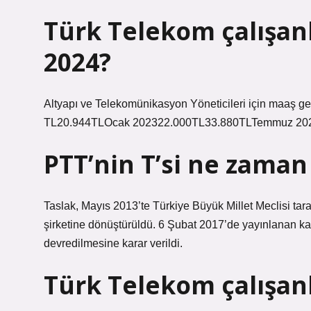
Türk Telekom çalışanl
2024?
Altyapı ve Telekomünikasyon Yöneticileri için maa
TL20.944TLOcak 202322.000TL33.880TLTemmuz 202
PTT’nin T’si ne zaman 
Taslak, Mayıs 2013’te Türkiye Büyük Millet Meclisi tar
şirketine dönüştürüldü. 6 Şubat 2017’de yayınlanan ka
devredilmesine karar verildi.
Türk Telekom çalışa