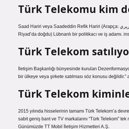
Türk Telekomu kim d
Saad Hariri veya Saadeddin Refik Hariri (Arapça: سعد الدين الحريري veya سعد الدين رفيق الحريري; 18 Nisan 1970,
Riyad’da doğdu) Lübnanlı bir politikacı ve iş adamı. in
Türk Telekom satılıy
İletişim Başkanlığı bünyesinde kurulan Dezenformasyo
bir ülkeye veya şirkete satılması söz konusu değildir.
Türk Telekom kiminle 
2015 yılında hisselerinin tamamı Türk Telekom’a devre
sabit geniş bant ve TV markalarını “Türk Telekom” tek ma
Günümüzde TT Mobil İletişim Hizmetleri A.Ş.