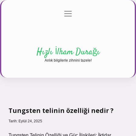
menüyü
Anasayfa
Gizlilik Politikası
Yasal Uyarı
aç
Hakkımızda
Hızlı İlham Durağı
Anlık bilgilerle zihnini tazele!
Tungsten telinin özelliği nedir ?
Tarih: Eylül 24, 2025
Tungsten Telinin Özelliği ve Güç İlişkileri: İktidar,