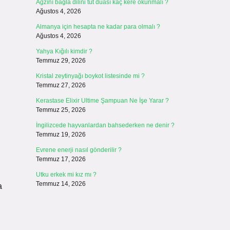
Ağzını bağla dilini tut duası kaç kere okunmalı ?
Ağustos 4, 2026
Almanya için hesapta ne kadar para olmalı ?
Ağustos 4, 2026
,
Yahya Kığılı kimdir ?
Temmuz 29, 2026
Kristal zeytinyağı boykot listesinde mi ?
Temmuz 27, 2026
Kerastase Elixir Ultime Şampuan Ne İşe Yarar ?
Temmuz 25, 2026
İngilizcede hayvanlardan bahsederken ne denir ?
Temmuz 19, 2026
Evrene enerji nasıl gönderilir ?
Temmuz 17, 2026
Utku erkek mi kız mı ?
Temmuz 14, 2026
a