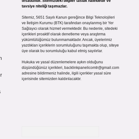
tesadüfidir. Sitemizdeki bilgiler taslak halindedir ve
tavsiye niteliği taşımazlar.
Sitemiz, 5651 Sayılı Kanun gereğince Bilgi Teknolojileri
ve İletişim Kurumu (BTK) tarafından onaylanmış bir Yer
Sağlayıcı olarak hizmet vermektedir. Bu nedenle, sitedeki
içerikleri proaktif olarak denetleme veya araştırma
yükümlülüğümüz bulunmamaktadır. Ancak, üyelerimiz
yazdıkları içeriklerin sorumluluğunu taşımakta olup, siteye
üye olarak bu sorumluluğu kabul etmiş sayılırlar.
n
Hukuka ve yasal düzenlemelere aykırı olduğunu
düşündüğünüz içerikleri,
backlinkpanelicomtr@gmail.com
adresine bildirmeniz halinde, ilgili içerikler yasal süre
r
içerisinde sitemizden kaldırılacaktır.
ş
Arama