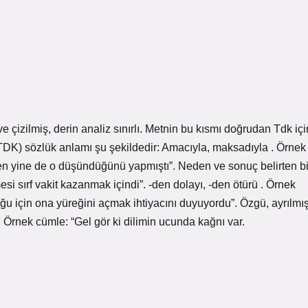
çizilmiş, derin analiz sınırlı. Metnin bu kısmı doğrudan Tdk içi
TDK) sözlük anlamı şu şekildedir: Amacıyla, maksadıyla . Örnek
n yine de o düşündüğünü yapmıştı”. Neden ve sonuç belirten bi
 sırf vakit kazanmak içindi”. -den dolayı, -den ötürü . Örnek
u için ona yüreğini açmak ihtiyacını duyuyordu”. Özgü, ayrılmı
 . Örnek cümle: “Gel gör ki dilimin ucunda kağnı var.