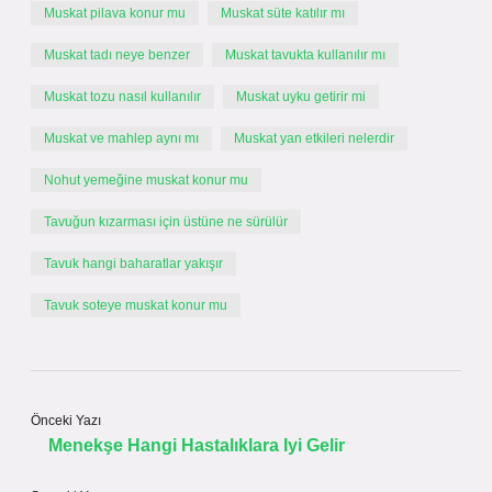
Muskat pilava konur mu
Muskat süte katılır mı
Muskat tadı neye benzer
Muskat tavukta kullanılır mı
Muskat tozu nasıl kullanılır
Muskat uyku getirir mi
Muskat ve mahlep aynı mı
Muskat yan etkileri nelerdir
Nohut yemeğine muskat konur mu
Tavuğun kızarması için üstüne ne sürülür
Tavuk hangi baharatlar yakışır
Tavuk soteye muskat konur mu
Önceki Yazı
Menekşe Hangi Hastalıklara Iyi Gelir