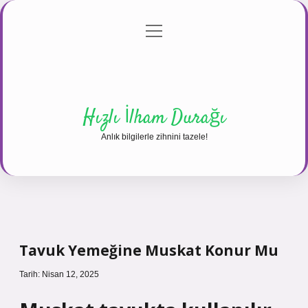
menüyü
Anasayfa
Gizlilik Politikası
Yasal Uyarı
aç
Hakkımızda
Hızlı İlham Durağı
Anlık bilgilerle zihnini tazele!
Tavuk Yemeğine Muskat Konur Mu
Tarih: Nisan 12, 2025