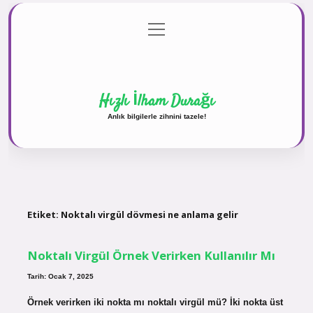
menüyü
Anasayfa
Gizlilik Politikası
Yasal Uyarı
aç
Hakkımızda
Hızlı İlham Durağı
Anlık bilgilerle zihnini tazele!
Etiket:
Noktalı virgül dövmesi ne anlama gelir
Noktalı Virgül Örnek Verirken Kullanılır Mı
Tarih: Ocak 7, 2025
Örnek verirken iki nokta mı noktalı virgül mü? İki nokta üst