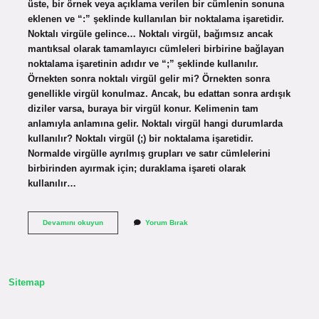
üste, bir örnek veya açıklama verilen bir cümlenin sonuna
eklenen ve “:” şeklinde kullanılan bir noktalama işaretidir.
Noktalı virgüle gelince… Noktalı virgül, bağımsız ancak
mantıksal olarak tamamlayıcı cümleleri birbirine bağlayan
noktalama işaretinin adıdır ve “;” şeklinde kullanılır.
Örnekten sonra noktalı virgül gelir mi? Örnekten sonra
genellikle virgül konulmaz. Ancak, bu edattan sonra ardışık
diziler varsa, buraya bir virgül konur. Kelimenin tam
anlamıyla anlamına gelir. Noktalı virgül hangi durumlarda
kullanılır? Noktalı virgül (;) bir noktalama işaretidir.
Normalde virgülle ayrılmış grupları ve satır cümlelerini
birbirinden ayırmak için; duraklama işareti olarak
kullanılır…
Noktalı
Devamını okuyun
Yorum Bırak
Virgül
Örnek
Verirken
Kullanılır
Mı
Sitemap