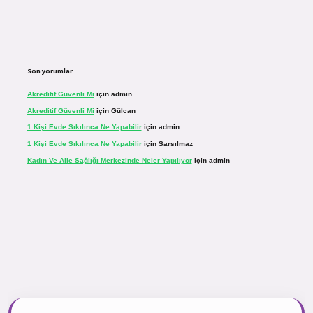
Son yorumlar
Akreditif Güvenli Mi
için
admin
Akreditif Güvenli Mi
için
Gülcan
1 Kişi Evde Sıkılınca Ne Yapabilir
için
admin
1 Kişi Evde Sıkılınca Ne Yapabilir
için
Sarsılmaz
Kadın Ve Aile Sağlığı Merkezinde Neler Yapılıyor
için
admin
inogir.net