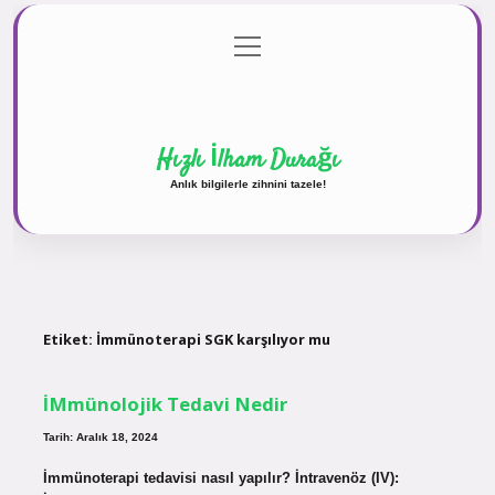
menüyü
Anasayfa
Gizlilik Politikası
Yasal Uyarı
aç
Hakkımızda
Hızlı İlham Durağı
Anlık bilgilerle zihnini tazele!
Etiket:
İmmünoterapi SGK karşılıyor mu
İMmünolojik Tedavi Nedir
Tarih: Aralık 18, 2024
İmmünoterapi tedavisi nasıl yapılır? İntravenöz (IV):