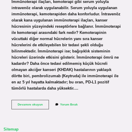
İmmünoterapi ilaçları, kemoterapi gibi serum yoluyla
intravenöz olarak uygulanabilir. Serum yoluyla uygulanan
immünoterapi, kemoterapiden daha konforludur. İntravenöz
olarak kana uygulanan immünoterapi ilaçları, kanser
hücresinin yüzeyindeki reseptörlere bağlanır. İmmünoterapi
ile kemoterapi arasındaki fark nedir? Kemoterapinin
vücuttaki diğer normal hücrelerin yanı sıra kanser
hücrelerini de etkileyebilen bir tedavi şekli olduğu
bilinmektedir. İmmünoterapi ise; bağışıklık sisteminin
hücreleri üzerinde etkisini gösterir. İmmünoterapi ömrü ne
kadardır? Daha önce tedavi edilmemiş küçük hücreli
olmayan akciğer kanseri (KHDAK) hastalarının yaklaşık
dörtte biri, pembrolizumab (Keytruda) ile immünoterapi ile
en az 5 yıl hayatta kalmaktadır; bu oran, PD-L1 pozitif
tümörlü hastalarda daha yüksektir.…
İMmünolojik
Devamını okuyun
Yorum Bırak
Tedavi
Nedir
Sitemap