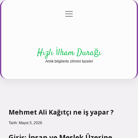
menüyü
Anasayfa
Gizlilik Politikası
Yasal Uyarı
aç
Hakkımızda
Hızlı İlham Durağı
Anlık bilgilerle zihnini tazele!
Mehmet Ali Kağıtçı ne iş yapar ?
Tarih: Mayıs 5, 2026
Giriş: İnsan ve Meslek Üzerine