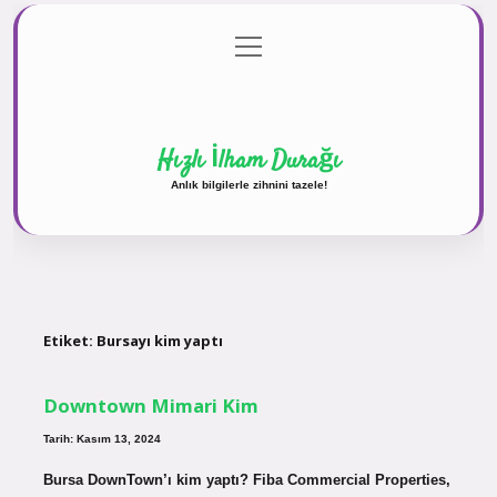
menüyü
Anasayfa
Gizlilik Politikası
Yasal Uyarı
aç
Hakkımızda
Hızlı İlham Durağı
Anlık bilgilerle zihnini tazele!
Etiket:
Bursayı kim yaptı
Downtown Mimari Kim
Tarih: Kasım 13, 2024
Bursa DownTown’ı kim yaptı? Fiba Commercial Properties,