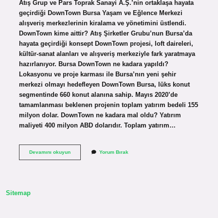
Atış Grup ve Pars Toprak Sanayi A.Ş.’nin ortaklaşa hayata
geçirdiği DownTown Bursa Yaşam ve Eğlence Merkezi
alışveriş merkezlerinin kiralama ve yönetimini üstlendi.
DownTown kime aittir? Atış Şirketler Grubu’nun Bursa’da
hayata geçirdiği konsept DownTown projesi, loft daireleri,
kültür-sanat alanları ve alışveriş merkeziyle fark yaratmaya
hazırlanıyor. Bursa DownTown ne kadara yapıldı?
Lokasyonu ve proje karması ile Bursa’nın yeni şehir
merkezi olmayı hedefleyen DownTown Bursa, lüks konut
segmentinde 660 konut alanına sahip. Mayıs 2020’de
tamamlanması beklenen projenin toplam yatırım bedeli 155
milyon dolar. DownTown ne kadara mal oldu? Yatırım
maliyeti 400 milyon ABD dolarıdır. Toplam yatırım…
Downtown
Devamını okuyun
Yorum Bırak
Mimari
Kim
Sitemap