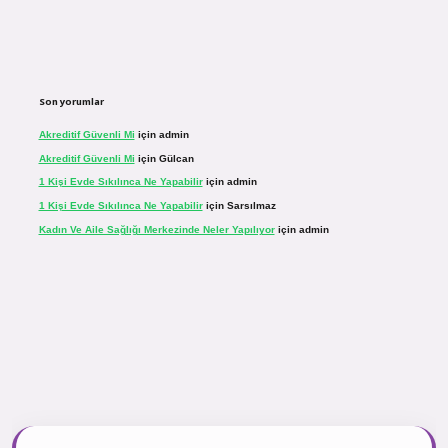
Son yorumlar
Akreditif Güvenli Mi
için
admin
Akreditif Güvenli Mi
için
Gülcan
1 Kişi Evde Sıkılınca Ne Yapabilir
için
admin
1 Kişi Evde Sıkılınca Ne Yapabilir
için
Sarsılmaz
Kadın Ve Aile Sağlığı Merkezinde Neler Yapılıyor
için
admin
.net