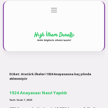
menüyü
Anasayfa
Gizlilik Politikası
Yasal Uyarı
aç
Hakkımızda
Hızlı İlham Durağı
Anlık bilgilerle zihnini tazele!
Etiket:
Atatürk ilkeleri 1924 Anayasasına kaç yılında
eklenmiştir
1924 Anayasası Nasıl Yapıldı
Tarih: Ocak 7, 2025