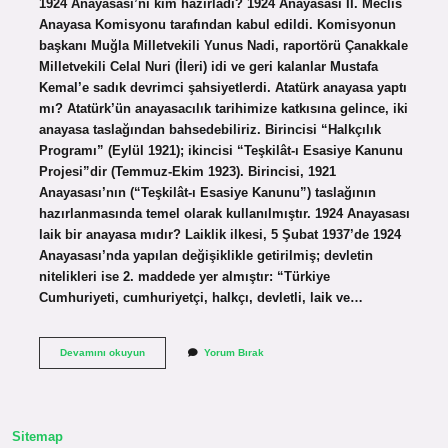
1924 Anayasası’nı kim hazırladı? 1924 Anayasası II. Meclis
Anayasa Komisyonu tarafından kabul edildi. Komisyonun
başkanı Muğla Milletvekili Yunus Nadi, raportörü Çanakkale
Milletvekili Celal Nuri (İleri) idi ve geri kalanlar Mustafa
Kemal’e sadık devrimci şahsiyetlerdi. Atatürk anayasa yaptı
mı? Atatürk’ün anayasacılık tarihimize katkısına gelince, iki
anayasa taslağından bahsedebiliriz. Birincisi “Halkçılık
Programı” (Eylül 1921); ikincisi “Teşkilât-ı Esasiye Kanunu
Projesi”dir (Temmuz-Ekim 1923). Birincisi, 1921
Anayasası’nın (“Teşkilât-ı Esasiye Kanunu”) taslağının
hazırlanmasında temel olarak kullanılmıştır. 1924 Anayasası
laik bir anayasa mıdır? Laiklik ilkesi, 5 Şubat 1937’de 1924
Anayasası’nda yapılan değişiklikle getirilmiş; devletin
nitelikleri ise 2. maddede yer almıştır: “Türkiye
Cumhuriyeti, cumhuriyetçi, halkçı, devletli, laik ve…
1924
Devamını okuyun
Yorum Bırak
Anayasası
Nasıl
Yapıldı
Sitemap