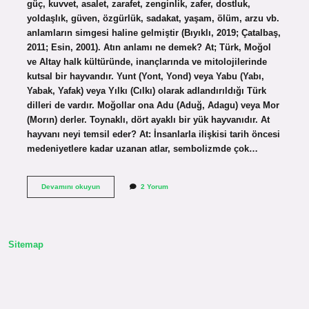
güç, kuvvet, asalet, zarafet, zenginlik, zafer, dostluk,
yoldaşlık, güven, özgürlük, sadakat, yaşam, ölüm, arzu vb.
anlamların simgesi haline gelmiştir (Bıyıklı, 2019; Çatalbaş,
2011; Esin, 2001). Atın anlamı ne demek? At; Türk, Moğol
ve Altay halk kültüründe, inançlarında ve mitolojilerinde
kutsal bir hayvandır. Yunt (Yont, Yond) veya Yabu (Yabı,
Yabak, Yafak) veya Yılkı (Cılkı) olarak adlandırıldığı Türk
dilleri de vardır. Moğollar ona Adu (Aduğ, Adagu) veya Mor
(Morın) derler. Toynaklı, dört ayaklı bir yük hayvanıdır. At
hayvanı neyi temsil eder? At: İnsanlarla ilişkisi tarih öncesi
medeniyetlere kadar uzanan atlar, sembolizmde çok…
Atın
Devamını okuyun
2 Yorum
Anlami
Ne
Sitemap