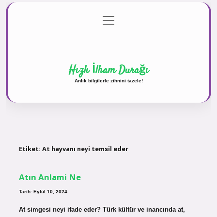
menüyü
Anasayfa
Gizlilik Politikası
Yasal Uyarı
aç
Hakkımızda
Hızlı İlham Durağı
Anlık bilgilerle zihnini tazele!
Etiket:
At hayvanı neyi temsil eder
Atın Anlami Ne
Tarih: Eylül 10, 2024
At simgesi neyi ifade eder? Türk kültür ve inancında at,