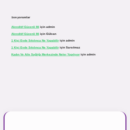
Son yorumlar
Akreditif Güvenli Mi
için
admin
Akreditif Güvenli Mi
için
Gülcan
1 Kişi Evde Sıkılınca Ne Yapabilir
için
admin
1 Kişi Evde Sıkılınca Ne Yapabilir
için
Sarsılmaz
Kadın Ve Aile Sağlığı Merkezinde Neler Yapılıyor
için
admin
sinogir.net