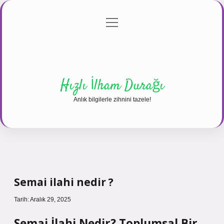
menüyü
Anasayfa
Gizlilik Politikası
Yasal Uyarı
aç
Hakkımızda
Hızlı İlham Durağı
Anlık bilgilerle zihnini tazele!
Semai ilahi nedir ?
Tarih: Aralık 29, 2025
Semai İlahi Nedir? Toplumsal Bir