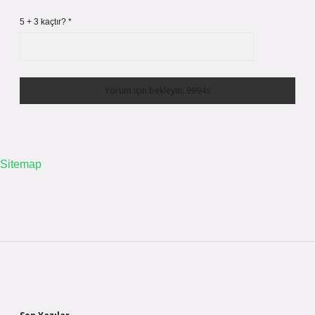
5 + 3 kaçtır?
*
Sitemap
Sidebar