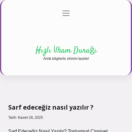
menüyü
Anasayfa
Gizlilik Politikası
Yasal Uyarı
aç
Hakkımızda
Hızlı İlham Durağı
Anlık bilgilerle zihnini tazele!
Sarf edeceğiz nasıl yazılır ?
Tarih: Kasım 26, 2025
Sarf Edeceğiz Nasıl Yazılır? Toplumsal Cinsiyet,