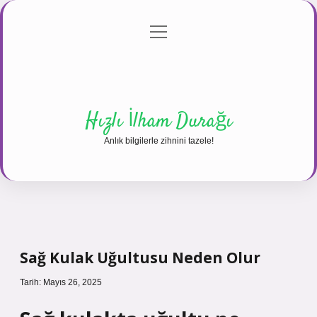
menüyü
Anasayfa
Gizlilik Politikası
Yasal Uyarı
aç
Hakkımızda
Hızlı İlham Durağı
Anlık bilgilerle zihnini tazele!
Sağ Kulak Uğultusu Neden Olur
Tarih: Mayıs 26, 2025