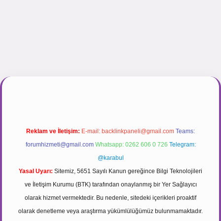
inogir.net
Reklam ve İletişim:
E-mail:
backlinkpaneli@gmail.com
Teams:
forumhizmeti@gmail.com
Whatsapp: 0262 606 0 726
Telegram:
@karabul
Yasal Uyarı:
Sitemiz, 5651 Sayılı Kanun gereğince Bilgi Teknolojileri
ve İletişim Kurumu (BTK) tarafından onaylanmış bir Yer Sağlayıcı
olarak hizmet vermektedir. Bu nedenle, sitedeki içerikleri proaktif
olarak denetleme veya araştırma yükümlülüğümüz bulunmamaktadır.