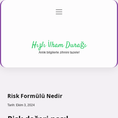
menüyü
Anasayfa
Gizlilik Politikası
Yasal Uyarı
aç
Hakkımızda
Hızlı İlham Durağı
Anlık bilgilerle zihnini tazele!
Risk Formülü Nedir
Tarih: Ekim 3, 2024