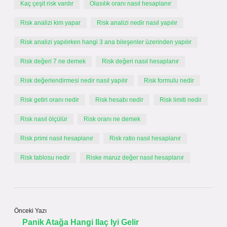
Kaç çeşit risk vardır
Olasılık oranı nasıl hesaplanır
Risk analizi kim yapar
Risk analizi nedir nasıl yapılır
Risk analizi yapılırken hangi 3 ana bileşenler üzerinden yapılır
Risk değeri 7 ne demek
Risk değeri nasıl hesaplanır
Risk değerlendirmesi nedir nasıl yapılır
Risk formulu nedir
Risk getiri oranı nedir
Risk hesabı nedir
Risk limiti nedir
Risk nasıl ölçülür
Risk oranı ne demek
Risk primi nasıl hesaplanır
Risk ratio nasıl hesaplanır
Risk tablosu nedir
Riske maruz değer nasıl hesaplanır
Önceki Yazı
Panik Atağa Hangi Ilaç Iyi Gelir