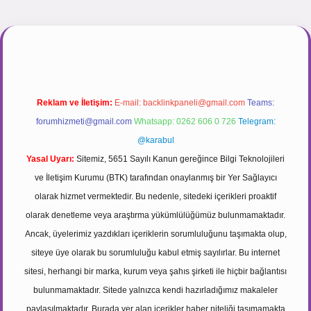
et
Reklam ve İletişim:
E-mail:
backlinkpaneli@gmail.com
Teams:
forumhizmeti@gmail.com
Whatsapp: 0262 606 0 726
Telegram:
@karabul
Yasal Uyarı:
Sitemiz, 5651 Sayılı Kanun gereğince Bilgi Teknolojileri
ve İletişim Kurumu (BTK) tarafından onaylanmış bir Yer Sağlayıcı
olarak hizmet vermektedir. Bu nedenle, sitedeki içerikleri proaktif
olarak denetleme veya araştırma yükümlülüğümüz bulunmamaktadır.
Ancak, üyelerimiz yazdıkları içeriklerin sorumluluğunu taşımakta olup,
siteye üye olarak bu sorumluluğu kabul etmiş sayılırlar. Bu internet
sitesi, herhangi bir marka, kurum veya şahıs şirketi ile hiçbir bağlantısı
bulunmamaktadır. Sitede yalnızca kendi hazırladığımız makaleler
paylaşılmaktadır. Burada yer alan içerikler haber niteliği taşımamakta