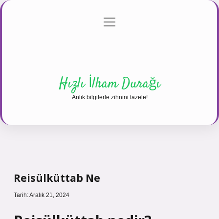
menüyü
Anasayfa
Gizlilik Politikası
Yasal Uyarı
aç
Hakkımızda
Hızlı İlham Durağı
Anlık bilgilerle zihnini tazele!
Reisülküttab Ne
Tarih: Aralık 21, 2024