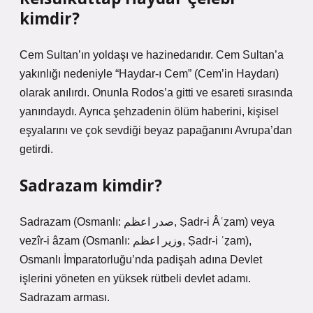
kimdir?
Cem Sultan’ın yoldaşı ve hazinedarıdır. Cem Sultan’a
yakınlığı nedeniyle “Haydar-ı Cem” (Cem’in Haydarı)
olarak anılırdı. Onunla Rodos’a gitti ve esareti sırasında
yanındaydı. Ayrıca şehzadenin ölüm haberini, kişisel
eşyalarını ve çok sevdiği beyaz papağanını Avrupa’dan
getirdi.
Sadrazam kimdir?
Sadrazam (Osmanlı: صدر اعظم, Ṣadr-i Âʿẓam) veya
vezîr-i âzam (Osmanlı: وزیر اعظم, Ṣadr-i ʿẓam),
Osmanlı İmparatorluğu’nda padişah adına Devlet
işlerini yöneten en yüksek rütbeli devlet adamı.
Sadrazam arması.