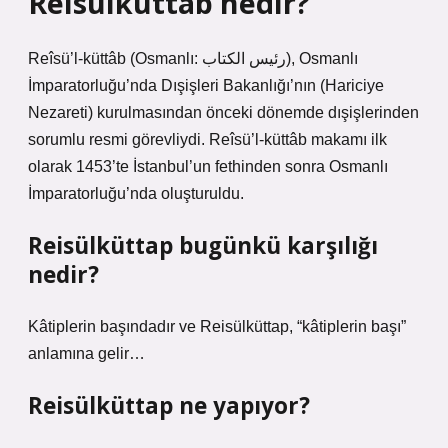
Reisülküttab nedir?
Reîsü’l-küttâb (Osmanlı: رئيس الكتاب), Osmanlı
İmparatorluğu’nda Dışişleri Bakanlığı’nın (Hariciye
Nezareti) kurulmasından önceki dönemde dışişlerinden
sorumlu resmi görevliydi. Reîsü’l-küttâb makamı ilk
olarak 1453’te İstanbul’un fethinden sonra Osmanlı
İmparatorluğu’nda oluşturuldu.
Reisülküttap bugünkü karşılığı
nedir?
Kâtiplerin başındadır ve Reisülküttap, “kâtiplerin başı”
anlamına gelir…
Reisülküttap ne yapıyor?