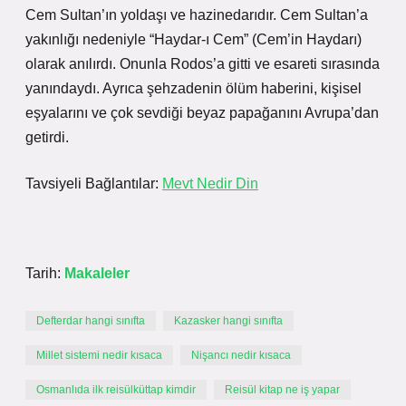
Cem Sultan’ın yoldaşı ve hazinedarıdır. Cem Sultan’a
yakınlığı nedeniyle “Haydar-ı Cem” (Cem’in Haydarı)
olarak anılırdı. Onunla Rodos’a gitti ve esareti sırasında
yanındaydı. Ayrıca şehzadenin ölüm haberini, kişisel
eşyalarını ve çok sevdiği beyaz papağanını Avrupa’dan
getirdi.
Tavsiyeli Bağlantılar:
Mevt Nedir Din
Tarih:
Makaleler
Defterdar hangi sınıfta
Kazasker hangi sınıfta
Millet sistemi nedir kısaca
Nişancı nedir kısaca
Osmanlıda ilk reisülküttap kimdir
Reisül kitap ne iş yapar