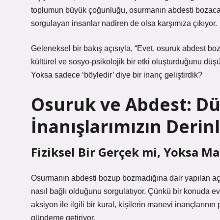
toplumun büyük çoğunluğu, osurmanın abdesti bozacağın
sorgulayan insanlar nadiren de olsa karşımıza çıkıyor.
Geleneksel bir bakış açısıyla, “Evet, osuruk abdest b
kültürel ve sosyo-psikolojik bir etki oluşturduğunu düşü
Yoksa sadece ‘böyledir’ diye bir inanç geliştirdik?
Osuruk ve Abdest: Dü
İnanışlarımızın Derin
Fiziksel Bir Gerçek mi, Yoksa M
Osurmanın abdesti bozup bozmadığına dair yapılan açı
nasıl bağlı olduğunu sorgulatıyor. Çünkü bir konuda evr
aksiyon ile ilgili bir kural, kişilerin manevi inançların
gündeme getiriyor.