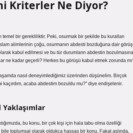
i Kriterler Ne Diyor?
temel bir gerekliliktir. Peki, osurmak bir şekilde bu kuralları
 İslam alimlerinin çoğu, osurmanın abdesti bozduğuna dair görüş
y olarak kabul edilmesi ve bu tür durumların abdestin bozulmasın
alar ne kadar geçerli? Herkes bu görüşü kabul etmek zorunda mı
 yaşamda nasıl deneyimlediğimiz üzerinden düşünelim. Birçok
mi kaçırdım, acaba abdestim bozuldu mu?” diye endişelenir.
 Yaklaşımlar
ığımızda, bu konu, bir çok kişi için hala tabu olma özelliği
k bile toplumsal olarak oldukça hassas bir konu. Fakat aslında,