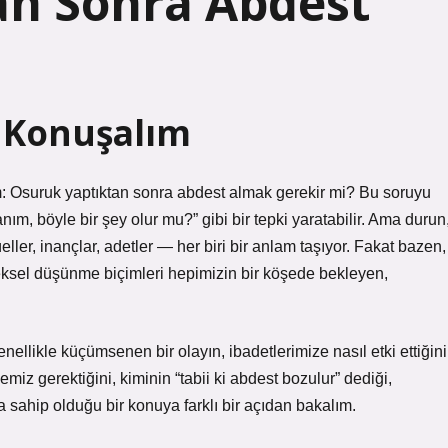
an Sonra Abdest
n Konuşalım
: Osuruk yaptıktan sonra abdest almak gerekir mi? Bu soruyu
ım, böyle bir şey olur mu?” gibi bir tepki yaratabilir. Ama durun
eller, inançlar, adetler — her biri bir anlam taşıyor. Fakat bazen,
neksel düşünme biçimleri hepimizin bir köşede bekleyen,
ellikle küçümsenen bir olayın, ibadetlerimize nasıl etki ettiğini
miz gerektiğini, kiminin “tabii ki abdest bozulur” dediği,
 sahip olduğu bir konuya farklı bir açıdan bakalım.