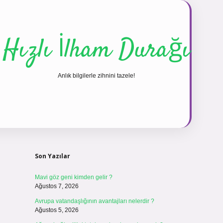
Hızlı İlham Durağı
Anlık bilgilerle zihnini tazele!
Sidebar
vdcasinog
Son Yazılar
Mavi göz geni kimden gelir ?
Ağustos 7, 2026
Avrupa vatandaşlığının avantajları nelerdir ?
Ağustos 5, 2026