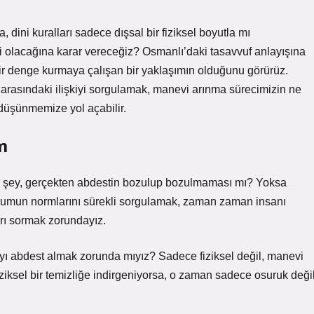
 dini kuralları sadece dışsal bir fiziksel boyutla mı
ili olacağına karar vereceğiz? Osmanlı’daki tasavvuf anlayışına
ir denge kurmaya çalışan bir yaklaşımın olduğunu görürüz.
 arasındaki ilişkiyi sorgulamak, manevi arınma sürecimizin ne
düşünmemize yol açabilir.
m
iz şey, gerçekten abdestin bozulup bozulmaması mı? Yoksa
oplumun normlarını sürekli sorgulamak, zaman zaman insanı
arı sormak zorundayız.
ayı abdest almak zorunda mıyız? Sadece fiziksel değil, manevi
ziksel bir temizliğe indirgeniyorsa, o zaman sadece osuruk değil