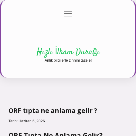
menüyü
Anasayfa
Gizlilik Politikası
Yasal Uyarı
aç
Hakkımızda
Hızlı İlham Durağı
Anlık bilgilerle zihnini tazele!
ORF tıpta ne anlama gelir ?
Tarih: Haziran 6, 2026
ORF Tıpta Ne Anlama Gelir?