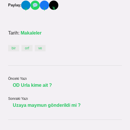
Paylaş:
𝕏
✈
f
Tarih:
Makaleler
bir
orf
ve
Önceki Yazı
OD Urla kime ait ?
Sonraki Yazı
Uzaya maymun gönderildi mi ?