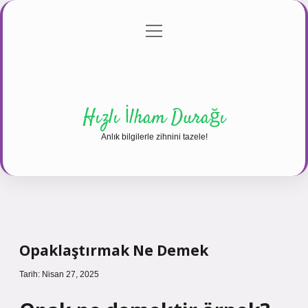
menüyü
Anasayfa
Gizlilik Politikası
Yasal Uyarı
aç
Hakkımızda
Hızlı İlham Durağı
Anlık bilgilerle zihnini tazele!
Opaklaştırmak Ne Demek
Tarih: Nisan 27, 2025