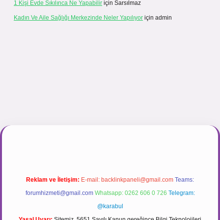
1 Kişi Evde Sıkılınca Ne Yapabilir
için
Sarsılmaz
Kadın Ve Aile Sağlığı Merkezinde Neler Yapılıyor
için
admin
gir.net
Reklam ve İletişim:
E-mail:
backlinkpaneli@gmail.com
Teams:
forumhizmeti@gmail.com
Whatsapp: 0262 606 0 726
Telegram:
@karabul
Yasal Uyarı:
Sitemiz, 5651 Sayılı Kanun gereğince Bilgi Teknolojileri