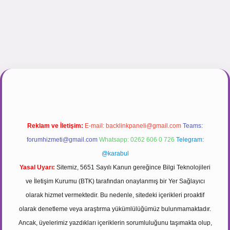
ogir.net
Reklam ve İletişim:
E-mail:
backlinkpaneli@gmail.com
Teams:
forumhizmeti@gmail.com
Whatsapp: 0262 606 0 726
Telegram:
@karabul
Yasal Uyarı:
Sitemiz, 5651 Sayılı Kanun gereğince Bilgi Teknolojileri
ve İletişim Kurumu (BTK) tarafından onaylanmış bir Yer Sağlayıcı
olarak hizmet vermektedir. Bu nedenle, sitedeki içerikleri proaktif
olarak denetleme veya araştırma yükümlülüğümüz bulunmamaktadır.
Ancak, üyelerimiz yazdıkları içeriklerin sorumluluğunu taşımakta olup,