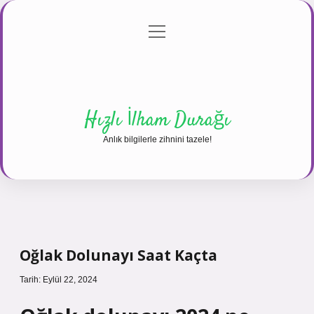
menüyü
Anasayfa
Gizlilik Politikası
Yasal Uyarı
aç
Hakkımızda
Hızlı İlham Durağı
Anlık bilgilerle zihnini tazele!
Oğlak Dolunayı Saat Kaçta
Tarih: Eylül 22, 2024