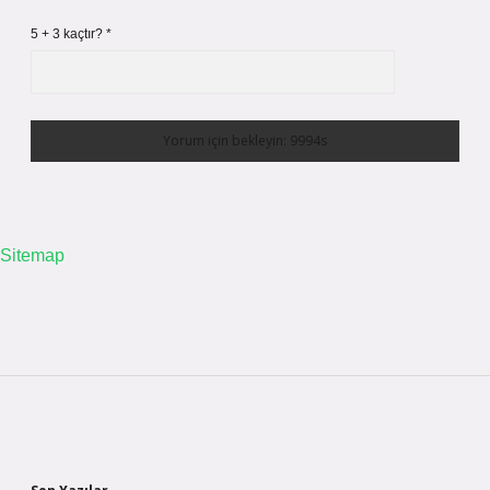
5 + 3 kaçtır?
*
Sitemap
Sidebar