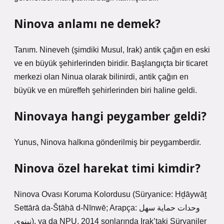
Ninova anlamı ne demek?
Tanım. Nineveh (şimdiki Musul, Irak) antik çağın en eski
ve en büyük şehirlerinden biridir. Başlangıçta bir ticaret
merkezi olan Ninua olarak bilinirdi, antik çağın en
büyük ve en müreffeh şehirlerinden biri haline geldi.
Ninovaya hangi peygamber geldi?
Yunus, Ninova halkına gönderilmiş bir peygamberdir.
Ninova özel harekat timi kimdir?
Ninova Ovası Koruma Kolordusu (Süryanice: Ḥḏāywāṯ
Settārā da-Šṭāḥā d-Nīnwē; Arapça: وحدات حماية سهل
نينوى), ya da NPU, 2014 sonlarında Irak’taki Süryaniler