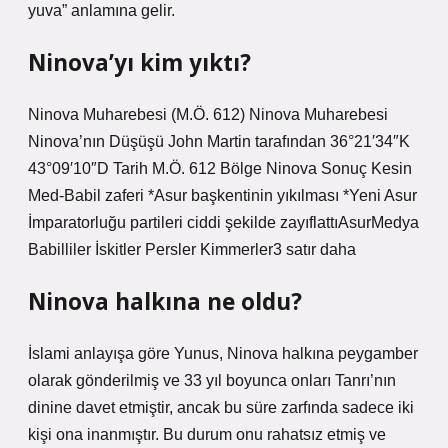
yuva” anlamına gelir.
Ninova’yı kim yıktı?
Ninova Muharebesi (M.Ö. 612) Ninova Muharebesi
Ninova’nın Düşüşü John Martin tarafından 36°21′34″K
43°09′10″D Tarih M.Ö. 612 Bölge Ninova Sonuç Kesin
Med-Babil zaferi *Asur başkentinin yıkılması *Yeni Asur
İmparatorluğu partileri ciddi şekilde zayıflattıAsurMedya
Babilliler İskitler Persler Kimmerler3 satır daha
Ninova halkına ne oldu?
İslami anlayışa göre Yunus, Ninova halkına peygamber
olarak gönderilmiş ve 33 yıl boyunca onları Tanrı’nın
dinine davet etmiştir, ancak bu süre zarfında sadece iki
kişi ona inanmıştır. Bu durum onu ​​rahatsız etmiş ve