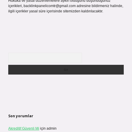
Hukuka ve yasal düzenlemelere aykırı olduğunu düşündüğünüz
içerikleri,
backlinkpanelicomtr@gmail.com
adresine bildirmeniz halinde,
ilgili içerikler yasal süre içerisinde sitemizden kaldırılacaktır.
Arama
Son yorumlar
Akreditif Güvenli Mi
için
admin