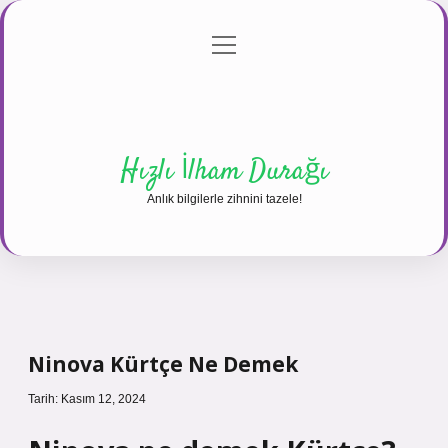
menüyü
Anasayfa
Gizlilik Politikası
Yasal Uyarı
aç
Hakkımızda
Hızlı İlham Durağı
Anlık bilgilerle zihnini tazele!
Ninova Kürtçe Ne Demek
Tarih: Kasım 12, 2024