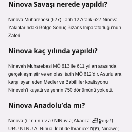
Ninova Savaşı nerede yapıldı?
Ninova Muharebesi (627) Tarih 12 Aralık 627 Ninova
Yakınlarındaki Bölge Sonuç Bizans İmparatorluğu’nun
Zaferi
Ninova kaç yılında yapıldı?
Nineveh Muharebesi MÖ 613 ile 611 yılları arasında
gerçekleşmiştir ve en olası tarih MÖ 612’dir. Asurlulara
karşı isyan eden Medler ve Babilliler koalisyonu
Nineveh’i kuşattı ve şehrin 750 dönümünü yok etti.
Ninova Anadolu’da mı?
Ninova (/ ˈ n ɪ n ɪ v ə / NIN-iv-ə; Akadca: 𒌷𒉌𒉡𒀀,
URU NI.NU.A, Ninua; İncil’de İbranice: נִינְוֵה, Nīnəwē;