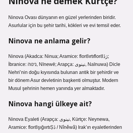
Ninova ne demek Kürtçe?
Ninova Ovası dünyanın en güzel yerlerinden biridir.
Asurlular için bu şehir tarihi, kökleri ve evi temsil eder.
Ninova ne anlama gelir?
Ninova (Akadca: Ninua; Aramice: florȢırtıflorȢژڐ;
İbranice: נינוה, Nīnewē; Arapça: نينوى, Naīnuwa) Dicle
Nehri’nin doğu kıyısında bulunan antik bir şehirdir ve
bir dönem Asur devletinin başkenti olmuştur. Modern
Musul şehrinin hemen yanında yer almaktadır.
Ninova hangi ülkeye ait?
Ninova Eyaleti (Arapça: نینوى‎, Kürtçe: Neynewa,
Aramice: florȢşığıırtıȘڐ / Nîněwâ) Irak’ın eyaletlerinden