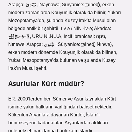
Arapça: نَيْنَوَىٰ , Naynawa; Süryanice: ͢taineḋ̢̝̼̼̼̘̹̇̐), erken
modern zamanlarda Kouyunjik olarak da bilinir, Yukarı
Mezopotamya’da, şu anda Kuzey Irak’ta Musul olan
bölgede antik bir şehirdi. ɪ v ə / NIN -iv-ə; Akadca:
𒌷𒉌𒉡𒀀, URU NI.NU.A, İncil İbranicesi: נִינְוֵה,
Nīnəwē; Arapça: نَيْنَوَىٰ ; Süryanice: ͢taineḋ̢̝̼̼̼̘̹̇̐, Nīnwē),
erken modern dönemde Kouyunjik olarak da bilinen,
Yukarı Mezopotamya’da bulunan ve şu anda Kuzey
Irak’ın Musul şehri.
Asurlular Kürt müdür?
ER. 2000’lerden beri Sümer ve Asur kaynakları Kürt
ismine yakın halkların varlığından bahsetmektedir.
Kökenleri Aryanlara dayanan Kürtler, İslam’ı
benimseyene kadar ataları Aryanlardan aldıkları
geleneksel inançlarına bağlı kalmışlardır.