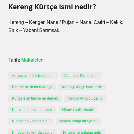
Kereng Kürtçe ismi nedir?
Kereng – Kenger. Nane / Pujan – Nane. Catirî – Kekik.
Sirik – Yabani Sarımsak.
Tarih:
Makaleler
Adıyamanın Kürtçesi nedir
Asurlular Kürt müdür
Barane ne demek Kürtçe
Kereng Kürtçe ismi nedir
Kürtçe evin türkçe ne demek
Ninova Anadoluda mı
Ninova anlamı ne demek
Ninova halkı kimdir
Ninova halkına ne oldu
Ninova hangi ülkeye ait
Ninova kaç yılında yapıldı
Ninova ne anlama gelir