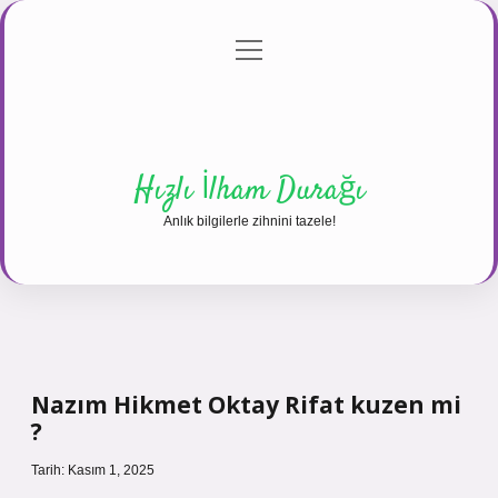
menüyü
Anasayfa
Gizlilik Politikası
Yasal Uyarı
aç
Hakkımızda
Hızlı İlham Durağı
Anlık bilgilerle zihnini tazele!
Nazım Hikmet Oktay Rifat kuzen mi
?
Tarih: Kasım 1, 2025