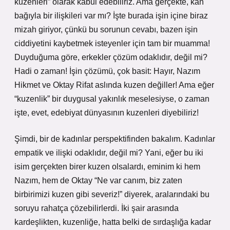
kuzenleri” olarak kabul edebiliriz. Ama gerçekte, kan
bağıyla bir ilişkileri var mı? İşte burada işin içine biraz
mizah giriyor, çünkü bu sorunun cevabı, bazen işin
ciddiyetini kaybetmek isteyenler için tam bir muamma!
Duyduğuma göre, erkekler çözüm odaklıdır, değil mi?
Hadi o zaman! İşin çözümü, çok basit: Hayır, Nazım
Hikmet ve Oktay Rifat aslında kuzen değiller! Ama eğer
“kuzenlik” bir duygusal yakınlık meselesiyse, o zaman
işte, evet, edebiyat dünyasının kuzenleri diyebiliriz!
Şimdi, bir de kadınlar perspektifinden bakalım. Kadınlar
empatik ve ilişki odaklıdır, değil mi? Yani, eğer bu iki
isim gerçekten birer kuzen olsalardı, eminim ki hem
Nazım, hem de Oktay “Ne var canım, biz zaten
birbirimizi kuzen gibi severiz!” diyerek, aralarındaki bu
soruyu rahatça çözebilirlerdi. İki şair arasında
kardeşlikten, kuzenliğe, hatta belki de sırdaşlığa kadar