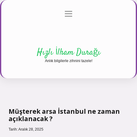
menüyü
Anasayfa
Gizlilik Politikası
Yasal Uyarı
aç
Hakkımızda
Hızlı İlham Durağı
Anlık bilgilerle zihnini tazele!
Müşterek arsa İstanbul ne zaman
açıklanacak ?
Tarih: Aralık 28, 2025