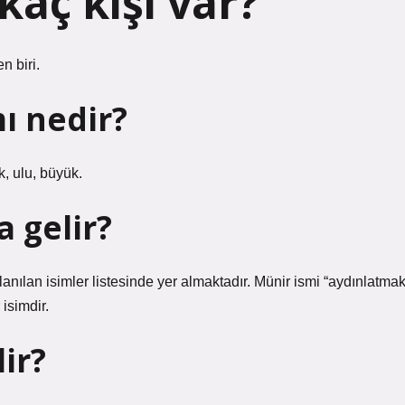
aç kişi var?
n biri.
ı nedir?
, ulu, büyük.
 gelir?
lanılan isimler listesinde yer almaktadır. Münir ismi “aydınlatmak
isimdir.
ir?