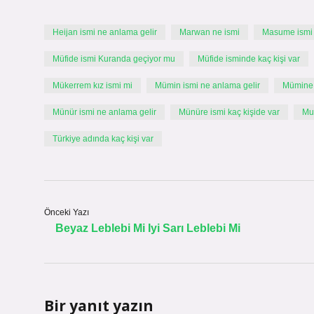
Heijan ismi ne anlama gelir
Marwan ne ismi
Masume ismi
Müfide ismi Kuranda geçiyor mu
Müfide isminde kaç kişi var
Mükerrem kız ismi mi
Mümin ismi ne anlama gelir
Mümine 
Münür ismi ne anlama gelir
Münüre ismi kaç kişide var
Mu
Türkiye adında kaç kişi var
Önceki Yazı
Beyaz Leblebi Mi Iyi Sarı Leblebi Mi
Bir yanıt yazın