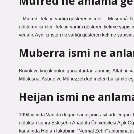
Müfred ne anlama gel
– Mufred: Tek bir varlığı gösteren isimler – Musennâ: İk
gösteren isimler. Tek bir varlığı gösteren kelime yapısı
yer alır. Aynı cinsten iki varlığı gösteren kelime yapısın
Muberra ismi ne anla
Büyük ve küçük bütün günahlardan arınmış, Allah’ın ya
Müstesna, Asude ve Münezzeh kelimeleri bu isimle eş 
Heijan ismi ne anlama
1994 yılında Van’da doğan sanatçının asıl adı Doğan 
olduktan sonra Eskişehir Anadolu Üniversitesi Açık Öğr
kanalında Heijan lakabının “Normal Zehir” anlamına gel