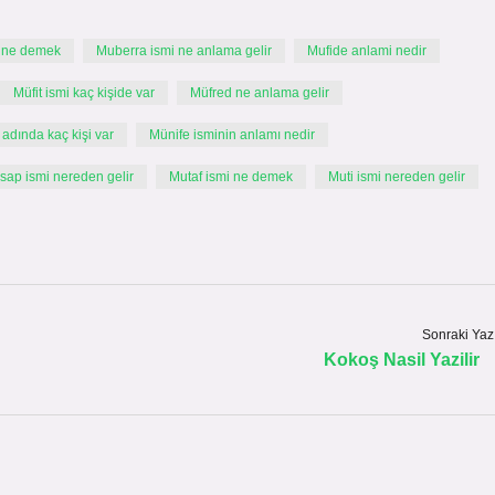
 ne demek
Muberra ismi ne anlama gelir
Mufide anlami nedir
Müfit ismi kaç kişide var
Müfred ne anlama gelir
adında kaç kişi var
Münife isminin anlamı nedir
sap ismi nereden gelir
Mutaf ismi ne demek
Muti ismi nereden gelir
Sonraki Yaz
Kokoş Nasil Yazilir