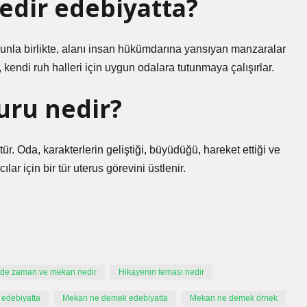
nedir edebiyatta?
Bununla birlikte, alanı insan hükümdarına yansıyan manzaralar
, kendi ruh halleri için uygun odalara tutunmaya çalışırlar.
ru nedir?
tür. Oda, karakterlerin geliştiği, büyüdüğü, hareket ettiği ve
lar için bir tür uterus görevini üstlenir.
de zaman ve mekan nedir
Hikayenin teması nedir
r edebiyatta
Mekan ne demek edebiyatta
Mekan ne demek örnek