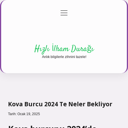
menüyü
Anasayfa
Gizlilik Politikası
Yasal Uyarı
aç
Hakkımızda
Hızlı İlham Durağı
Anlık bilgilerle zihnini tazele!
Kova Burcu 2024 Te Neler Bekliyor
Tarih: Ocak 19, 2025