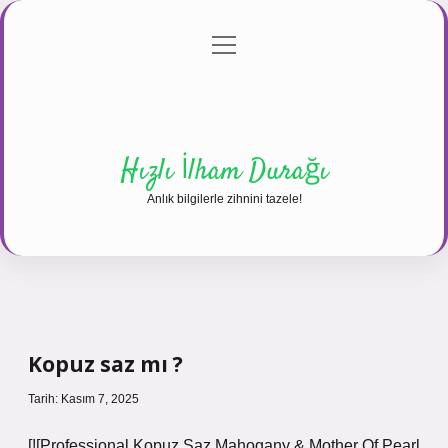
menüyü
Anasayfa
Gizlilik Politikası
Yasal Uyarı
aç
Hakkımızda
Hızlı İlham Durağı
Anlık bilgilerle zihnini tazele!
Kopuz saz mı ?
Tarih: Kasım 7, 2025
[![Professional Kopuz Saz Mahogany & Mother Of Pearl