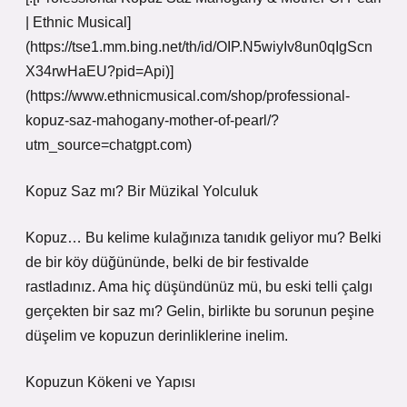
| Ethnic Musical]
(https://tse1.mm.bing.net/th/id/OIP.N5wiyIv8un0qIgScn
X34rwHaEU?pid=Api)]
(https://www.ethnicmusical.com/shop/professional-
kopuz-saz-mahogany-mother-of-pearl/?
utm_source=chatgpt.com)
Kopuz Saz mı? Bir Müzikal Yolculuk
Kopuz… Bu kelime kulağınıza tanıdık geliyor mu? Belki
de bir köy düğününde, belki de bir festivalde
rastladınız. Ama hiç düşündünüz mü, bu eski telli çalgı
gerçekten bir saz mı? Gelin, birlikte bu sorunun peşine
düşelim ve kopuzun derinliklerine inelim.
Kopuzun Kökeni ve Yapısı