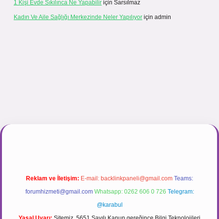
1 Kişi Evde Sıkılınca Ne Yapabilir
için
Sarsılmaz
Kadın Ve Aile Sağlığı Merkezinde Neler Yapılıyor
için
admin
gir.net
Reklam ve İletişim:
E-mail:
backlinkpaneli@gmail.com
Teams:
forumhizmeti@gmail.com
Whatsapp: 0262 606 0 726
Telegram:
@karabul
Yasal Uyarı:
Sitemiz, 5651 Sayılı Kanun gereğince Bilgi Teknolojileri