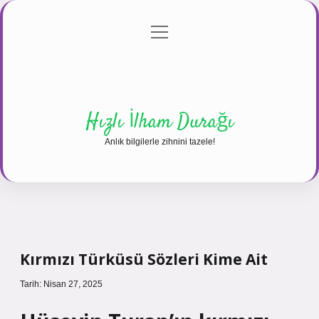
menüyü
Anasayfa
Gizlilik Politikası
Yasal Uyarı
aç
Hakkımızda
Hızlı İlham Durağı
Anlık bilgilerle zihnini tazele!
Kırmızı Türküsü Sözleri Kime Ait
Tarih: Nisan 27, 2025