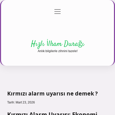
menüyü
Anasayfa
Gizlilik Politikası
Yasal Uyarı
aç
Hakkımızda
Hızlı İlham Durağı
Anlık bilgilerle zihnini tazele!
Kırmızı alarm uyarısı ne demek ?
Tarih: Mart 23, 2026
Kırmızı Alarm Uyarısı: Ekonomi