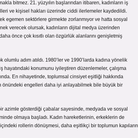
kla bitmez. 21. yüzyılın başlarından itibaren, kadınların iş
lleri ve kişisel hakları üzerinde ciddi ilerlemeler kaydedildi.
rkek egemen sektörlere girmekte zorlanmıyor ve hatta sosyal
rnek verecek olursak, kadınların dijital medya üzerinden
aha önce çok kısıtlı olan özgürlük alanlarını genişletmiş
k olumlu adım atıldı. 1980’ler ve 1990’larda kadına yönelik
 iş hayatındaki konumunu iyileştiren düzenlemeler, çalışma
sında. En nihayetinde, toplumsal cinsiyet eşitliği hakkında
n önündeki engelleri daha iyi anlayabilmek bile büyük bir
bir azimle gösterdiği çabalar sayesinde, medyada ve sosyal
eminde olmaya başladı. Kadın hareketlerinin, erkeklerin de
içindeki rollerin dönüşmesi, daha eşitlikçi bir toplumun kapıların