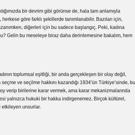
aktığımızda bir devrim gibi görünse de, hala tam anlamıyla
, herkese göre farklı şekillerde tanımlanabilir. Bazıları için,
 kazanımken, diğerleri için bu sadece başlangıç. Peki, kadına
n mu? Gelin bu meseleye biraz daha derinlemesine bakalım, hem
ının toplumsal eşitliği, bir anda gerçekleşen bir olay değil,
ın seçme ve seçilme hakkını kazandığı 1934’ün Türkiye’sinde, b
oy verip birilerine karar vermek, ama karar mekanizmalarında
esi yalnızca hukuki bir hakka indirgenemez. Birçok kültürel,
i etkileyen unsurlar.