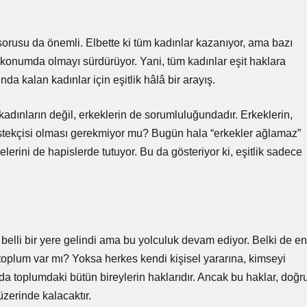
sorusu da önemli. Elbette ki tüm kadınlar kazanıyor, ama bazı
ı konumda olmayı sürdürüyor. Yani, tüm kadınlar eşit haklara
nda kalan kadınlar için eşitlik hâlâ bir arayış.
kadınların değil, erkeklerin de sorumluluğundadır. Erkeklerin,
estekçisi olması gerekmiyor mu? Bugün hala “erkekler ağlamaz”
elerini de hapislerde tutuyor. Bu da gösteriyor ki, eşitlik sadece
 belli bir yere gelindi ama bu yolculuk devam ediyor. Belki de en
r toplum var mı? Yoksa herkes kendi kişisel yararına, kimseyi
ında toplumdaki bütün bireylerin haklarıdır. Ancak bu haklar, doğr
zerinde kalacaktır.