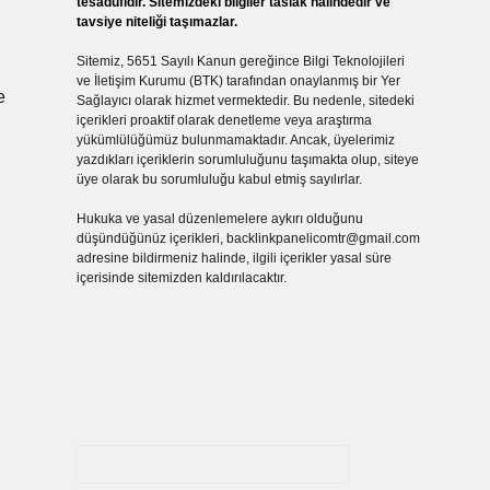
tesadüfidir. Sitemizdeki bilgiler taslak halindedir ve
tavsiye niteliği taşımazlar.
Sitemiz, 5651 Sayılı Kanun gereğince Bilgi Teknolojileri
ve İletişim Kurumu (BTK) tarafından onaylanmış bir Yer
e
Sağlayıcı olarak hizmet vermektedir. Bu nedenle, sitedeki
içerikleri proaktif olarak denetleme veya araştırma
yükümlülüğümüz bulunmamaktadır. Ancak, üyelerimiz
yazdıkları içeriklerin sorumluluğunu taşımakta olup, siteye
üye olarak bu sorumluluğu kabul etmiş sayılırlar.
Hukuka ve yasal düzenlemelere aykırı olduğunu
düşündüğünüz içerikleri,
backlinkpanelicomtr@gmail.com
adresine bildirmeniz halinde, ilgili içerikler yasal süre
içerisinde sitemizden kaldırılacaktır.
Arama