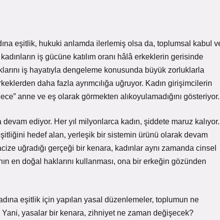
na eşitlik, hukuki anlamda ilerlemiş olsa da, toplumsal kabul v
kadınların iş gücüne katılım oranı hâlâ erkeklerin gerisinde
uklarını iş hayatıyla dengeleme konusunda büyük zorluklarla
rkeklerden daha fazla ayrımcılığa uğruyor. Kadın girişimcilerin
dece” anne ve eş olarak görmekten alıkoyulamadığını gösteriyor.
devam ediyor. Her yıl milyonlarca kadın, şiddete maruz kalıyor.
şitliğini hedef alan, yerleşik bir sistemin ürünü olarak devam
tacize uğradığı gerçeği bir kenara, kadınlar aynı zamanda cinsel
ının en doğal haklarını kullanması, ona bir erkeğin gözünden
adına eşitlik için yapılan yasal düzenlemeler, toplumun ne
. Yani, yasalar bir kenara, zihniyet ne zaman değişecek?