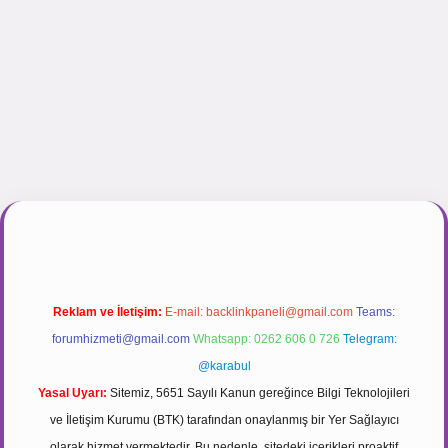
r.net
Reklam ve İletişim:
E-mail:
backlinkpaneli@gmail.com
Teams:
forumhizmeti@gmail.com
Whatsapp: 0262 606 0 726
Telegram:
@karabul
Yasal Uyarı:
Sitemiz, 5651 Sayılı Kanun gereğince Bilgi Teknolojileri
ve İletişim Kurumu (BTK) tarafından onaylanmış bir Yer Sağlayıcı
olarak hizmet vermektedir. Bu nedenle, sitedeki içerikleri proaktif