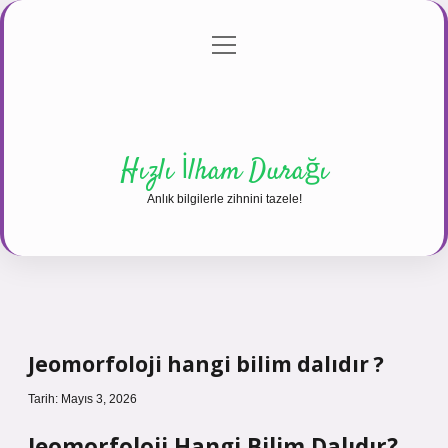
menüyü
Anasayfa
Gizlilik Politikası
Yasal Uyarı
aç
Hakkımızda
Hızlı İlham Durağı
Anlık bilgilerle zihnini tazele!
Jeomorfoloji hangi bilim dalıdır ?
Tarih: Mayıs 3, 2026
Jeomorfoloji Hangi Bilim Dalıdır?