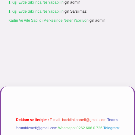
1 Kişi Evde Sıkılınca Ne Yapabilir
için
admin
1 Kişi Evde Sıkılınca Ne Yapabilir
için
Sarsılmaz
Kadın Ve Aile Sağlığı Merkezinde Neler Yapılıyor
için
admin
ir.net
Reklam ve İletişim:
E-mail:
backlinkpaneli@gmail.com
Teams:
forumhizmeti@gmail.com
Whatsapp: 0262 606 0 726
Telegram: