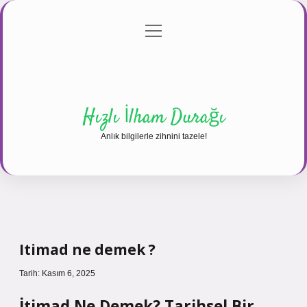
menüyü
Anasayfa
Gizlilik Politikası
Yasal Uyarı
aç
Hakkımızda
Hızlı İlham Durağı
Anlık bilgilerle zihnini tazele!
Itimad ne demek ?
Tarih: Kasım 6, 2025
İtimad Ne Demek? Tarihsel Bir