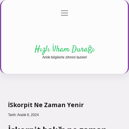
menüyü
Anasayfa
Gizlilik Politikası
Yasal Uyarı
aç
Hakkımızda
Hızlı İlham Durağı
Anlık bilgilerle zihnini tazele!
İSkorpit Ne Zaman Yenir
Tarih: Aralık 6, 2024