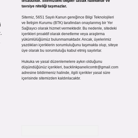
tesadüfidir. Sitemizdeki bilgiler taslak halindedir ve
tavsiye niteliği taşımazlar.
Sitemiz, 5651 Sayılı Kanun gereğince Bilgi Teknolojileri
ve İletişim Kurumu (BTK) tarafından onaylanmış bir Yer
i
Sağlayıcı olarak hizmet vermektedir. Bu nedenle, sitedeki
.
içerikleri proaktif olarak denetleme veya araştırma
yükümlülüğümüz bulunmamaktadır. Ancak, üyelerimiz
yazdıkları içeriklerin sorumluluğunu taşımakta olup, siteye
üye olarak bu sorumluluğu kabul etmiş sayılırlar.
Hukuka ve yasal düzenlemelere aykırı olduğunu
düşündüğünüz içerikleri,
backlinkpanelicomtr@gmail.com
adresine bildirmeniz halinde, ilgili içerikler yasal süre
içerisinde sitemizden kaldırılacaktır.
Arama