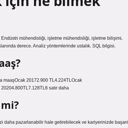
k için ne bilmek
r: Endüstri mühendisliği, işletme mühendisliği, işletme bilişimi,
anında derece. Analiz yöntemlerinde ustalık. SQL bilgisi.
maaş?
lama maaşOcak 20172.900 TL4.224TLOcak
20204.800TL7.128TL6 satır daha
 mi?
sizi daha pazarlanabilir hale getirebilecek ve kariyerinizde başarıl