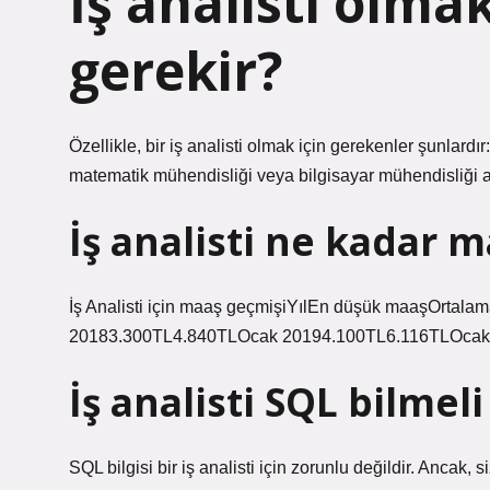
İş analisti olma
gerekir?
Özellikle, bir iş analisti olmak için gerekenler şunlardı
matematik mühendisliği veya bilgisayar mühendisliği al
İş analisti ne kadar 
İş Analisti için maaş geçmişiYılEn düşük maaşOrta
20183.300TL4.840TLOcak 20194.100TL6.116TLOcak 
İş analisti SQL bilmeli
SQL bilgisi bir iş analisti için zorunlu değildir. Ancak, 